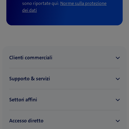
sono riportate qui:
Norme sulla protezione
(
dei dati
a
p
r
e
u
n
a
n
u
o
v
a
f
i
n
e
s