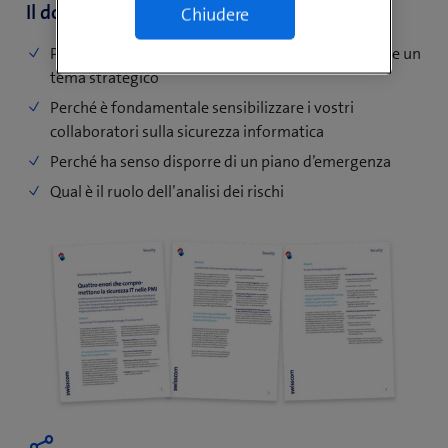
Il documento pratico tocca i temi seguenti:
Chiudere
Perché la sicurezza informatica dovrebbe costituire un
tema strategico
Perché è fondamentale sensibilizzare i vostri
collaboratori sulla sicurezza informatica
Perché ha senso disporre di un piano d’emergenza
Qual è il ruolo dell’analisi dei rischi