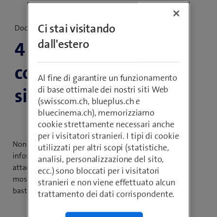
Ci stai visitando
Documento pratico
dall'estero
4 errori che
compromettono la
Al fine di garantire un funzionamento
di base ottimale dei nostri siti Web
sicurezza IT nelle PMI
(swisscom.ch, blueplus.ch e
bluecinema.ch), memorizziamo
cookie strettamente necessari anche
per i visitatori stranieri. I tipi di cookie
Nonostante le misure già esistenti per la sicurezza
utilizzati per altri scopi (statistiche,
informatica, non è possibile escludere la possibilità di
analisi, personalizzazione del sito,
attacchi informatici. In questo documento pratico vi
ecc.) sono bloccati per i visitatori
mostriamo perché le soluzioni tecniche da sole non
stranieri e non viene effettuato alcun
bastano e quali sono i 4 errori da evitare.
trattamento dei dati corrispondente.