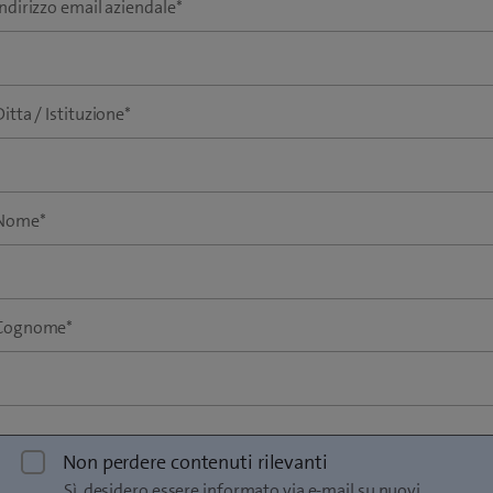
Indirizzo email aziendale
*
Ditta / Istituzione
*
Nome
*
Cognome
*
Non perdere contenuti rilevanti
Sì, desidero essere informato via e-mail su nuovi