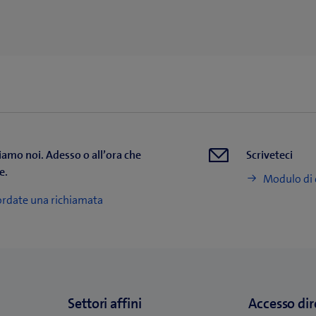
r
e
u
n
a
n
u
o
v
iamo noi. Adesso o all’ora che
Scriveteci
a
e.
Modulo di 
f
i
rdate una richiamata
n
e
s
t
r
a