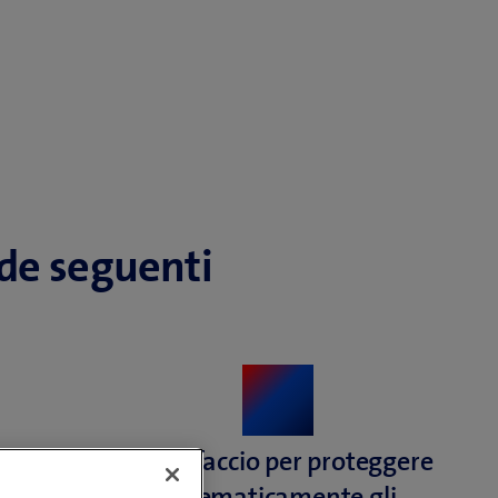
nde seguenti
ha la
Come faccio per proteggere
 dati?
sistematicamente gli