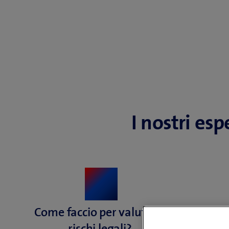
I nostri es
Come faccio per valutare i
Come
rischi legali?
traspa