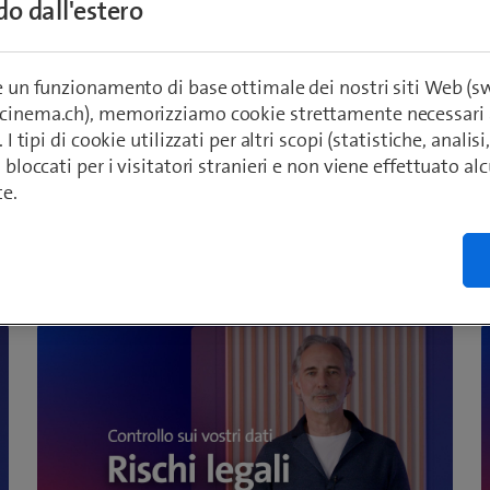
ndo dall'estero
dati?
re un funzionamento di base ottimale dei nostri siti Web (
ecinema.ch), memorizziamo cookie strettamente necessari 
. I tipi di cookie utilizzati per altri scopi (statistiche, anali
o bloccati per i visitatori stranieri e non viene effettuato a
te.
oramica dei moduli del co