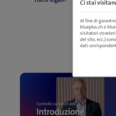
Ci stai visita
Al fine di garanti
blueplus.ch e blu
visitatori stranieri
del sito, ecc.) son
dati corrisponden
Pan