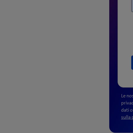
Le no
privac
dati 
sulla 