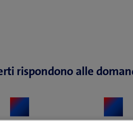
perti rispondono alle doma
 faccio per avere
Che conseguenze 
renza in relazione ai
posizione dei miei