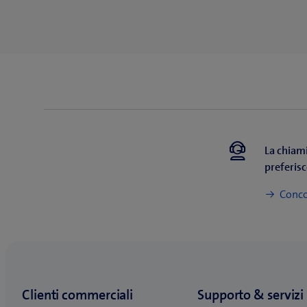
La chiam
preferisc
Conco