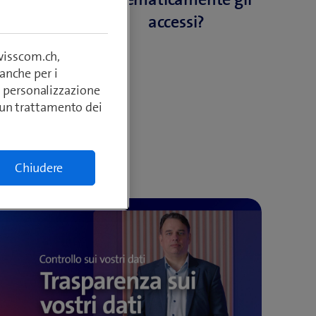
accessi?
swisscom.ch,
anche per i
si, personalizzazione
lcun trattamento dei
rso:
Chiudere