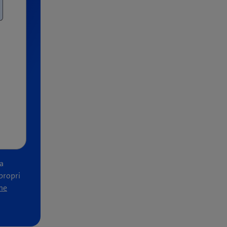
la
 propri
me