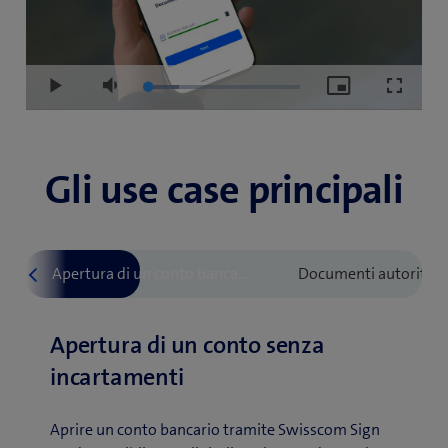
Loaded
:
Play
Mute
Picture-
Fullscre
20.67%
in-
Picture
Gli use case principali
Apertura di un conto senza
incartamenti
Aprire un conto bancario tramite Swisscom Sign