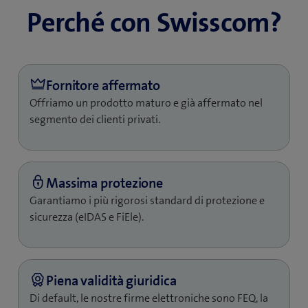
Perché con Swisscom?
Fatturazione mensile
Metodi di pagamento
TWINT o carta di credito
Offriamo un prodotto maturo e già affermato nel
segmento dei clienti privati.
Integrazioni ed estensioni
Integrazione nella vostra
soluzione software
Garantiamo i più rigorosi standard di protezione e
sicurezza (eIDAS e FiEle).
Inquilino con dominio
personalizzato
Apertura di un conto digitale
per le banche
Di default, le nostre firme elettroniche sono FEQ, la