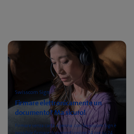
Swisscom Sign
Firmare elettronicamente un
documento? Ma sicuro!
Firmare senza carta e penna: con Swisscom Sign è
possibile firmare documenti online 24 ore su 24.