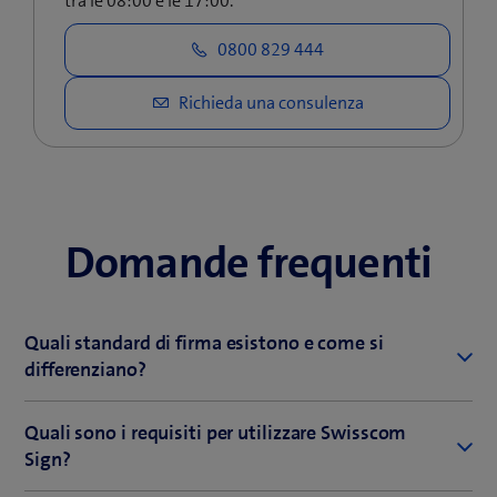
tra le 08:00 e le 17:00.
Domande frequenti
Quali standard di firma esistono e come si
differenziano?
Con Swisscom Sign potete firmare i documenti con
Quali sono i requisiti per utilizzare Swisscom
una firma elettronica semplice (FES), avanzata (FEA) e
Sign?
qualificata (FEQ).