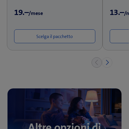
19.–
13.–
/mese
/
Scelga il pacchetto
Altre opzioni di