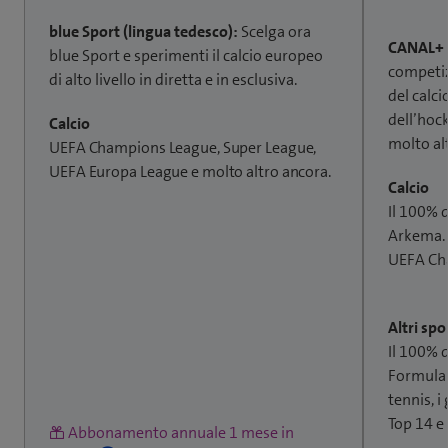
blue Sport (lingua tedesco):
Scelga ora
CANAL+ 
blue Sport e sperimenti il calcio europeo
competizi
di alto livello in diretta e in esclusiva.
del calci
dell’hock
Calcio
molto al
UEFA Champions League, Super League,
UEFA Europa League e molto altro ancora.
Calcio
Il 100% 
Arkema. L
UEFA Ch
Altri spo
Il 100% 
Formula1
tennis, i
Top 14 e
Abbonamento annuale 1 mese in