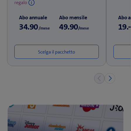
regalo
Abo annuale
Abo mensile
Abo a
34.90
49.90
19.
/mese
/mese
Scelga il pacchetto