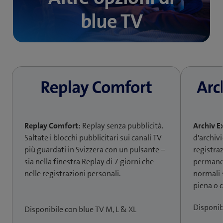
blue TV
Replay Comfort:
Replay senza pubblicità.
Archiv E
Saltate i blocchi pubblicitari sui canali TV
d'archiv
più guardati in Svizzera con un pulsante −
registra
sia nella finestra Replay di 7 giorni che
permanen
nelle registrazioni personali.
normali 
piena o 
Disponib
Disponibile con blue TV M, L & XL