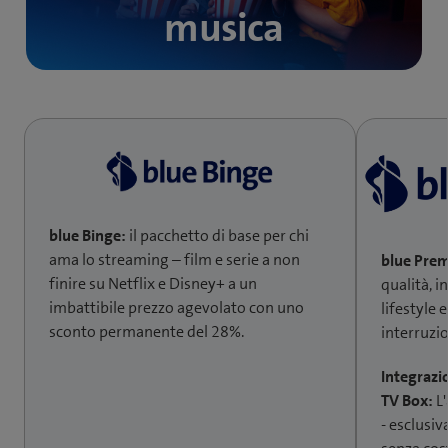
musica
blue Binge:
il pacchetto di base per chi
ama lo streaming – film e serie a non
blue Pre
finire su Netflix e Disney+ a un
qualità, i
imbattibile prezzo agevolato con uno
lifestyle 
sconto permanente del 28%.
interruzio
Integrazio
TV Box:
L'
- esclusi