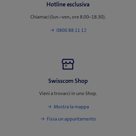
n
Hotline esclusiva
u
o
Chiamaci (lun.–ven., ore 8.00–18.30).
v
a
0800 88 11 12
f
.
i
n
e
s
t
Swisscom Shop
r
a
Vieni a trovarci in uno Shop.
)
Mostra la mappa
(
Fissa un appuntamento
a
p