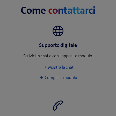
Come
contattarci
Supporto digitale
Scrivici in chat o con l’apposito modulo.
(
Mostra la chat
a
Compila il modulo
p
r
e
u
n
a