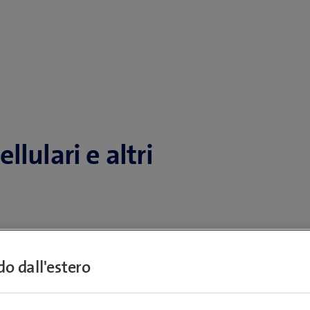
lulari e altri
positivi? Approfitta del pagamento rateale
nto per i dispositivi aggiuntivi.
ndo dall'estero