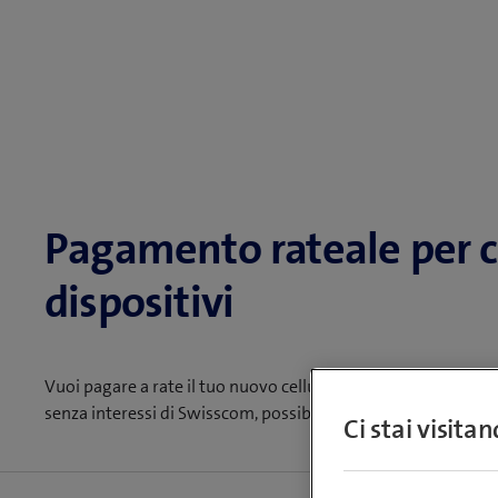
Pagamento rateale per cel
dispositivi
Vuoi pagare a rate il tuo nuovo cellulare, iPhone o altri dis
senza interessi di Swisscom, possibile anche senza abboname
Ci stai visita