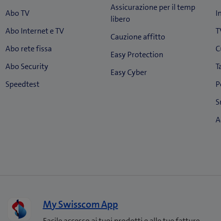
My Swisscom App
Facile accesso ai tuoi prodotti e alle tue fatture