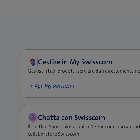
Gestisci i tuoi prodotti, servizi e dati direttamente n
(si
Apri My Swisscom
apre
una
nuova
finestra)
Il chatbot Sam ti aiuta subito. Se Sam non può aiutart
collaboratore Swisscom.