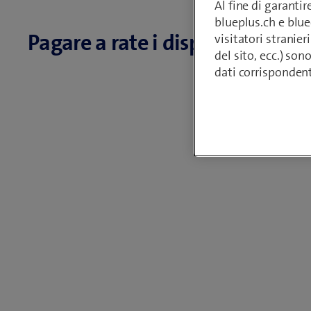
Al fine di garanti
blueplus.ch e blu
Pagare a rate i dispositivi
visitatori stranieri
del sito, ecc.) son
dati corrisponden