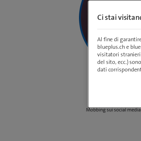
Ci stai visita
Al fine di garanti
blueplus.ch e blu
visitatori stranieri
del sito, ecc.) son
dati corrisponden
Mobbing sui social media, 