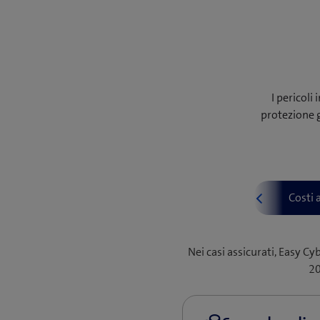
I pericoli
protezione g
Nei casi assicurati, Easy C
20