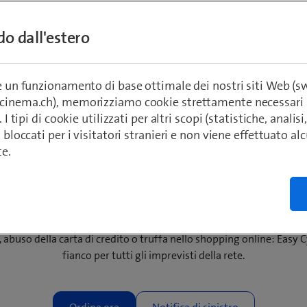
ndo dall'estero
re un funzionamento di base ottimale dei nostri siti Web (
ecinema.ch), memorizziamo cookie strettamente necessari 
. I tipi di cookie utilizzati per altri scopi (statistiche, anali
o bloccati per i visitatori stranieri e non viene effettuato a
te.
Vi proteggiamo dalle brutte sorprese online
abuso della carta di credito o truffa nello shopping online: Easy 
fianco per tutti gli imprevisti della rete.