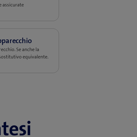
e assicurate
recchio. Se anche la
sostitutivo equivalente.
ntesi