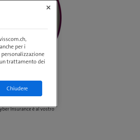
swisscom.ch,
anche per i
si, personalizzazione
lcun trattamento dei
Chiudere
Cyber Insurance è al vostro