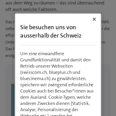
aus dem Weg zu räumen – das sind überraschend
oft auch weiche Faktoren.
Das AWS Migration Acceleration Program wurde von AWS
Sie besuchen uns von
selbst entwickelt und bietet Best-Practice-Leitfäden für die
ausserhalb der Schweiz
effiziente Umsetzung des Migrationsprojekts sowie
Unterstützung durch ausgewiesene Cloud-Expert*innen.
Das Programm stellt die richtigen Mittel für eine
Um eine einwandfreie
erolgreiche Migration bereit.
Grundfunktionalität und damit den
Betrieb unserer Webseiten
(swisscom.ch, blueplus.ch und
bluecinema.ch) zu gewährleisten,
speichern wir zwingend erforderliche
Cookies auch bei Besucher*innen aus
dem Ausland. Cookie-Typen, welche
anderen Zwecken dienen (Statistik,
Analyse, Personalisierung der
Webseite etc.), werden bei