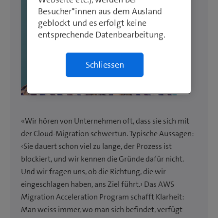
Besucher*innen aus dem Ausland
geblockt und es erfolgt keine
entsprechende Datenbearbeitung.
Schliessen
«Wir hören von Unternehmen oft, dass sie sich mit
der Cloud-Migration schwertun. Typische Aussagen:
‹Sie dauert schon viel zu lange, der Prozess ist
blockiert, und wir kennen die Gründe dafür nicht.
Und wir fragen uns, ob die Richtung, die wir
eingeschlagen haben, ans Ziel führt.› Das AWS
Migration Acceleration Program schafft Klarheit:
Man weiss immer, wo man sich befindet, verfügt