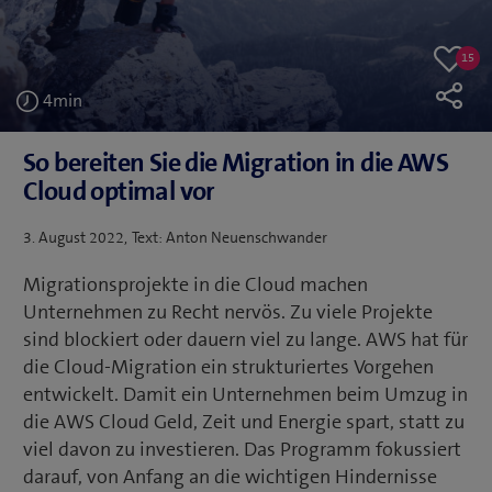
15
15
Like
likes
4
min
So bereiten Sie die Migration in die AWS
Cloud optimal vor
Veröffentlicht
3. August 2022
Text: Anton Neuenschwander
am
Migrationsprojekte in die Cloud machen
Unternehmen zu Recht nervös. Zu viele Projekte
sind blockiert oder dauern viel zu lange. AWS hat für
die Cloud-Migration ein strukturiertes Vorgehen
entwickelt. Damit ein Unternehmen beim Umzug in
die AWS Cloud Geld, Zeit und Energie spart, statt zu
viel davon zu investieren. Das Programm fokussiert
darauf, von Anfang an die wichtigen Hindernisse