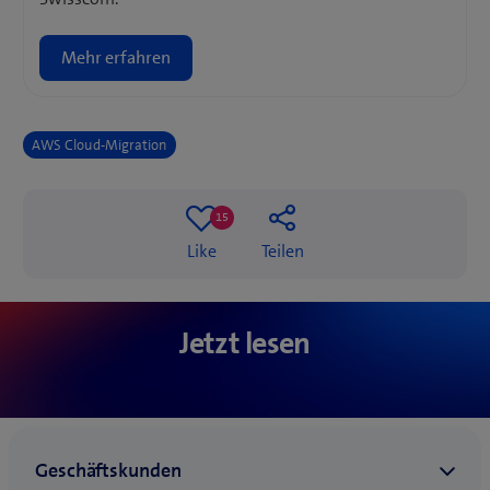
Mehr erfahren
AWS Cloud-Migration
15
15
Like
Teilen
likes
Warum Untern
Netzwerkspeicher oder
Cloud Center o
Jetzt lesen
Cloud?
benötigen