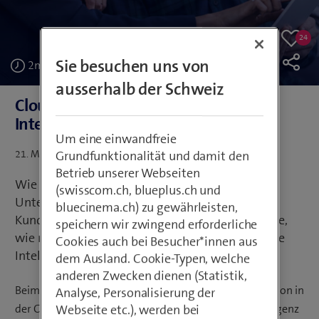
24
24
Like
likes
Sie besuchen uns von
2
min
ausserhalb der Schweiz
Cloud, Copilot und Co: Künstliche
Intelligenz in der Praxis
Um eine einwandfreie
Veröffentlicht
Grundfunktionalität und damit den
21. Mai 2025
Text: Cristina Zanetti | Medien: Swisscom
am
Betrieb unserer Webseiten
Wie gelingt der produktive Einsatz von KI in
(swisscom.ch, blueplus.ch und
Unternehmen? Swisscom zeigte an einem
bluecinema.ch) zu gewährleisten,
Kundenevent in Zürich anhand aktueller Projekte,
speichern wir zwingend erforderliche
wie moderne Cloud-Technologien und künstliche
Cookies auch bei Besucher*innen aus
Intelligenz zusammenwirken.
dem Ausland. Cookie-Typen, welche
anderen Zwecken dienen (Statistik,
Beim Kundenevent «Künstliche Intelligenz für Innovation in
Analyse, Personalisierung der
der Cloud» in Zürich wurde deutlich: Künstliche Intelligenz
Webseite etc.), werden bei