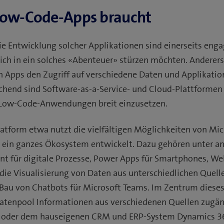
 Low-Code-Apps braucht
ie Entwicklung solcher Applikationen sind einerseits enga
ich in ein solches «Abenteuer» stürzen möchten. Andererse
den Apps den Zugriff auf verschiedene Daten und Applikatio
chend sind Software-as-a-Service- und Cloud-Plattformen 
Low-Code-Anwendungen breit einzusetzen.
atform etwa nutzt die vielfältigen Möglichkeiten von Mic
ch ein ganzes Ökosystem entwickelt. Dazu gehören unter 
nt für digitale Prozesse, Power Apps für Smartphones, W
 die Visualisierung von Daten aus unterschiedlichen Quel
 Bau von Chatbots für Microsoft Teams. Im Zentrum diese
Datenpool Informationen aus verschiedenen Quellen zugän
n oder dem hauseigenen CRM und ERP-System Dynamics 3