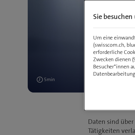
Sie besuchen 
Um eine einwandfr
(swisscom.ch, blu
erforderliche Coo
W
Zwecken dienen (St
Besucher*innen au
Trans
Datenbearbeitung
5
min
Veröffentlicht
14. November 2022
Text
am
Daten sind über
Tätigkeiten ver