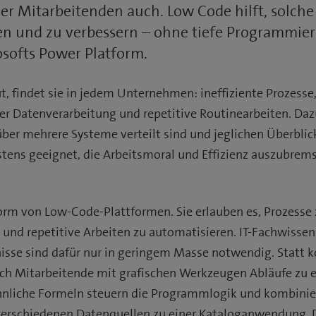
der Mitarbeitenden auch. Low Code hilft, solche
en und zu verbessern – ohne tiefe Programmier
osofts Power Platform.
, findet sie in jedem Unternehmen: ineffiziente Prozesse
er Datenverarbeitung und repetitive Routinearbeiten. D
über mehrere Systeme verteilt sind und jeglichen Überblic
stens geeignet, die Arbeitsmoral und Effizienz auszubrem
rm von Low-Code-Plattformen. Sie erlauben es, Prozesse z
 und repetitive Arbeiten zu automatisieren. IT-Fachwisse
sse sind dafür nur in geringem Masse notwendig. Statt 
sich Mitarbeitende mit grafischen Werkzeugen Abläufe zu e
nliche Formeln steuern die Programmlogik und kombinie
erschiedenen Datenquellen zu einer Kataloganwendung. Di