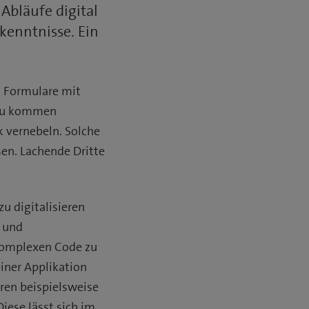
 Abläufe digital
kenntnisse. Ein
, Formulare mit
azu kommen
k vernebeln. Solche
sen. Lachende Dritte
u digitalisieren
n und
komplexen Code zu
iner Applikation
ren beispielsweise
ese lässt sich im