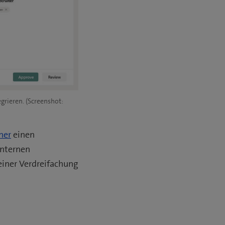
rieren. (Screenshot:
ner
einen
internen
iner Verdreifachung