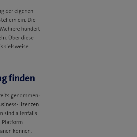
g der eigenen
ellern ein. Die
. Mehrere hundert
eln. Über diese
ispielsweise
ng finden
ereits genommen:
usiness-Lizenzen
 sind allenfalls
r-Platform-
planen können.