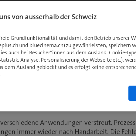
uns von ausserhalb der Schweiz
eie Grundfunktionalität und damit den Betrieb unserer W
eplus.ch und bluecinema.ch) zu gewährleisten, speichern 
kies auch bei Besucher*innen aus dem Ausland. Cookie-Typ
ie Low Code die digita
atistik, Analyse, Personalisierung der Webseite etc.), wer
s dem Ausland geblockt und es erfolgt keine entsprechen
formation für alle ermö
.
: Andreas Heer | Medien: Swisscom
 verschiedene Anwendungen verstreut. Prozesse
langen immer wieder nach Handarbeit. Die Fehle