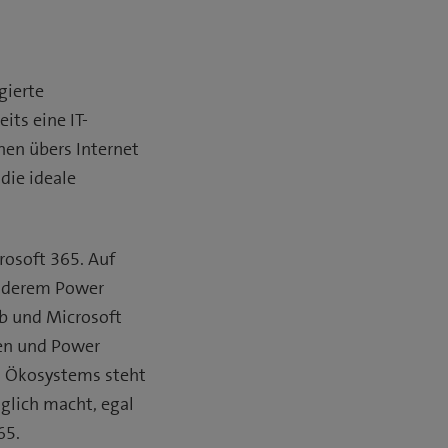
gierte
its eine IT-
nen übers Internet
die ideale
rosoft 365. Auf
anderem Power
eb und Microsoft
len und Power
s Ökosystems steht
glich macht, egal
65.