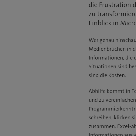
die Frustration 
zu transformier
Einblick in Micr
Wer genau hinschaut
Medienbrüchen in d
Informationen, die 
Situationen sind be
sind die Kosten.
Abhilfe kommt in Fo
und zu vereinfachen
Programmierkenntni
schreiben, klicken 
zusammen. Excel-äh
Informationen aus v