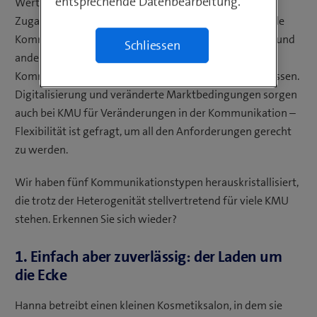
entsprechende Datenbearbeitung.
Wert auf einen schnellen und zuverlässigen Internet-
Zugang, während für den Handwerksbetrieb die mobile
Kommunikation im Vordergrund steht. Und Start-ups und
Schliessen
andere wachsende Unternehmen müssen ihre
Kommunikation den stetig höheren Ansprüchen anpassen.
Digitalisierung und veränderte Marktbedingungen sorgen
auch bei KMU für Veränderungen in der Kommunikation –
Flexibilität ist gefragt, um all den Anforderungen gerecht
zu werden.
Wir haben fünf Kommunikationstypen herauskristallisiert,
die trotz der Heterogenität stellvertretend für viele KMU
stehen. Erkennen Sie sich wieder?
1. Einfach aber zuverlässig: der Laden um
die Ecke
Hanna betreibt einen kleinen Kosmetiksalon, in dem sie