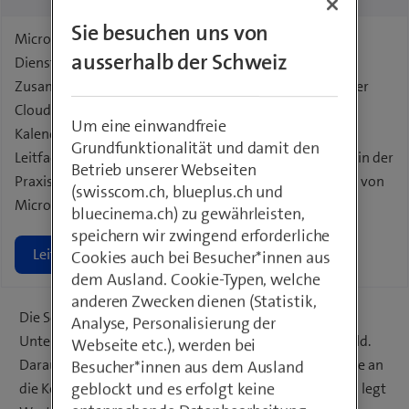
Sie besuchen uns von
Microsoft 365 besteht aus Anwendungen und Cloud-
ausserhalb der Schweiz
Diensten für Produktion, Kommunikation und
Zusammenarbeit. Eine sichere Dokumentenablage in der
Cloud und die unternehmensweite Organisation von
Um eine einwandfreie
Kalendern machen die Zusammenarbeit effizient. Der
Grundfunktionalität und damit den
Leitfaden zeigt das Zusammenspiel der Anwendungen in der
Betrieb unserer Webseiten
Praxis und hilft bei den ersten Schritten zur Einführung von
(swisscom.ch, blueplus.ch und
Microsoft 365.
bluecinema.ch) zu gewährleisten,
speichern wir zwingend erforderliche
Leitfaden herunterladen
Cookies auch bei Besucher*innen aus
dem Ausland. Cookie-Typen, welche
anderen Zwecken dienen (Statistik,
Die Schweizerische KMU-Landschaft ist heterogen.
Analyse, Personalisierung der
Unterschiedliche Grössen und Branchen prägen das Bild.
Webseite etc.), werden bei
Daraus ergeben sich die unterschiedlichsten Ansprüche an
Besucher*innen aus dem Ausland
geblockt und es erfolgt keine
die Kommunikation – der Webdesigner als Einzelfirma legt