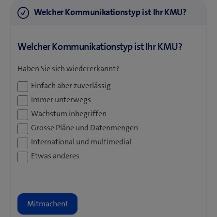
Welcher Kommunikationstyp ist Ihr KMU?
Welcher Kommunikationstyp ist Ihr KMU?
Facebook
Haben Sie sich wiedererkannt?
Einfach aber zuverlässig
Immer unterwegs
Dieses
Wachstum inbegriffen
Feld
Grosse Pläne und Datenmengen
dient
zur
International und multimedial
Validierung
Etwas anderes
und
sollte
nicht
verändert
werden.