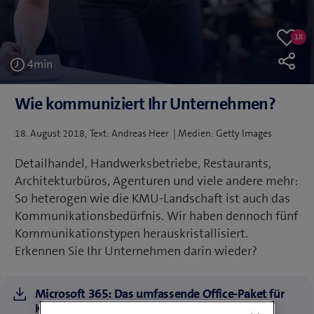
18
18
Like
likes
4
min
Wie kommuniziert Ihr Unternehmen?
Veröffentlicht
18. August 2018
Text: Andreas Heer | Medien: Getty Images
am
Detailhandel, Handwerksbetriebe, Restaurants,
Architekturbüros, Agenturen und viele andere mehr:
So heterogen wie die KMU-Landschaft ist auch das
Kommunikationsbedürfnis. Wir haben dennoch fünf
Kommunikationstypen herauskristallisiert.
Erkennen Sie Ihr Unternehmen darin wieder?
Microsoft 365: Das umfassende Office-Paket für
KMU