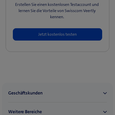
n
n
e
Erstellen Sie einen kostenlosen Testaccount und
n
n
lernen Sie die Vorteile von Swisscom Veertly
n
e
e
kennen.
s
u
u
t
e
e
e
s
s
r
F
F
)
e
e
n
n
s
s
t
t
e
e
r
r
)
)