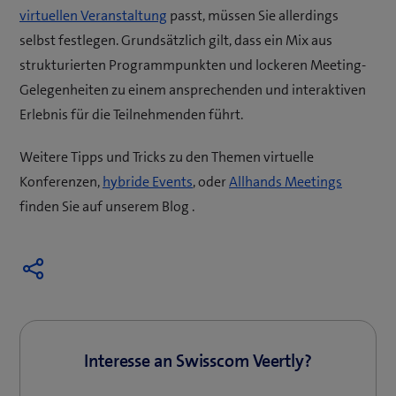
(
virtuellen Veranstaltung
passt, müssen Sie allerdings
ö
selbst festlegen. Grundsätzlich gilt, dass ein Mix aus
f
strukturierten Programmpunkten und lockeren Meeting-
f
Gelegenheiten zu einem ansprechenden und interaktiven
n
Erlebnis für die Teilnehmenden führt.
e
Weitere Tipps und Tricks zu den Themen virtuelle
t
(
(
Konferenzen,
hybride Events
, oder
Allhands Meetings
e
ö
ö
finden Sie auf unserem Blog .
i
f
f
n
f
f
n
n
n
e
e
e
u
t
t
e
e
e
Interesse an Swisscom Veertly?
s
i
i
F