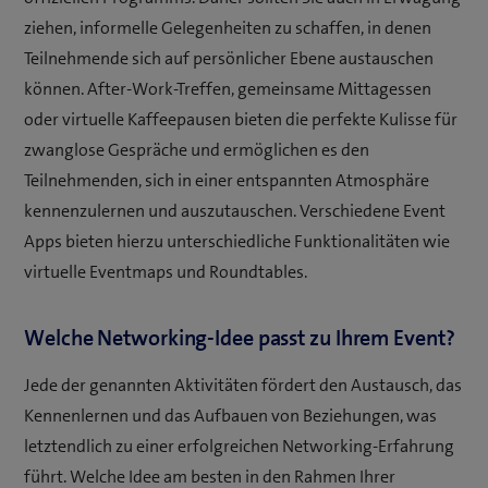
n
ziehen, informelle Gelegenheiten zu schaffen, in denen
e
Teilnehmende sich auf persönlicher Ebene austauschen
u
können. After-Work-Treffen, gemeinsame Mittagessen
e
oder virtuelle Kaffeepausen bieten die perfekte Kulisse für
s
zwanglose Gespräche und ermöglichen es den
F
Teilnehmenden, sich in einer entspannten Atmosphäre
e
kennenzulernen und auszutauschen. Verschiedene Event
n
Apps bieten hierzu unterschiedliche Funktionalitäten wie
s
virtuelle Eventmaps und Roundtables.
t
e
Welche Networking-Idee passt zu Ihrem Event?
r
)
Jede der genannten Aktivitäten fördert den Austausch, das
Kennenlernen und das Aufbauen von Beziehungen, was
letztendlich zu einer erfolgreichen Networking-Erfahrung
führt. Welche Idee am besten in den Rahmen Ihrer