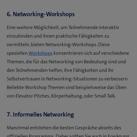
6. Networking-Workshops
Eine weitere Möglichkeit, um Teilnehmende interaktiv
einzubinden und ihnen praktische Fähigkeiten zu
vermitteln, bieten Networking-Workshops. Diese
(
speziellen
Workshops
konzentrieren sich auf verschiedene
ö
Themen, die für das Networking von Bedeutung sind und
f
den Teilnehmenden helfen, ihre Fähigkeiten und ihr
f
Selbstvertrauen in Networking-Situationen zu verbessern.
n
Beliebte Workshop Themen sind beispielsweise das Üben
e
von Elevator Pitches, Körperhaltung, oder Small Talk.
t
e
7. Informelles Networking
i
Manchmal entstehen die besten Gespräche abseits des
n
offiziellen Programms. Daher sollten Sie auch in Erwägung