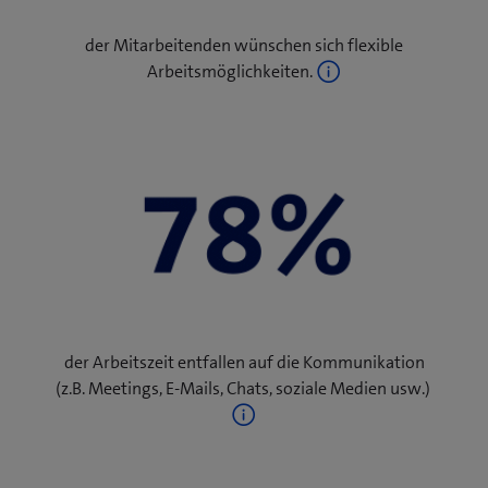
Homeoffice usw.).
der Mitarbeitenden wünschen sich flexible
Im Kampf um die besten Fachkräfte, Standorte und
Arbeitsmöglichkeiten.
Arbeitsbedingungen sind Investitionen in moderne
Arbeitsmodelle und New Work-Technologien
ausschlaggebend. Handeln Sie jetzt und gehen Sie den
Weg in die Arbeitswelt der Zukunft – wir unterstützen
Sie dabei.
der Arbeitszeit entfallen auf die Kommunikation
(z.B. Meetings, E-Mails, Chats, soziale Medien usw.)