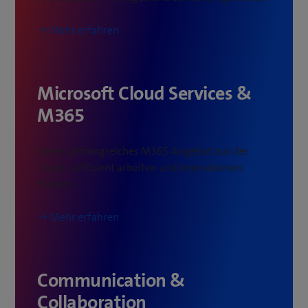
Mehr erfahren
Microsoft Cloud Services &
M365
Unser umfangreiches M365 Angebot aus der
Cloud – effizient arbeiten und Innovationen
fördern.
Mehr erfahren
Communication &
Collaboration