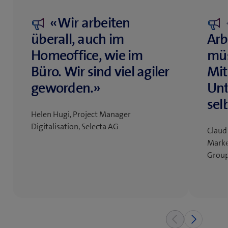
«Wir arbeiten
überall, auch im
Arb
Homeoffice, wie im
müs
Büro. Wir sind viel agiler
Mit
geworden.»
Un
sel
Helen Hugi, Project Manager
Digitalisation, Selecta AG
Claudi
Marke
Grou