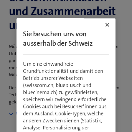
und Zusammen­arbeit
unerlässlich.
Sie besuchen uns von
ausserhalb der Schweiz
Möchten Sie die Produktivität und Innovation in Ihrem
Unternehmen steigern? Dafür sorgen wir mit
ganzheitlicher Digital-Workplace-Beratung und
Um eine einwandfreie
modernen Arbeitsplatzlösungen, die Ihre
Grundfunktionalität und damit den
Mitarbeitenden ins Zentrum stellen.
Betrieb unserer Webseiten
(swisscom.ch, blueplus.ch und
Der richtige Umgang mit neuen, sich rasant ändernden
bluecinema.ch) zu gewährleisten,
Technologien muss im ganzen Unternehmen aktiv
speichern wir zwingend erforderliche
gelebt werden.
Cookies auch bei Besucher*innen aus
dem Ausland. Cookie-Typen, welche
Attraktive Arbeitgeber
anderen Zwecken dienen (Statistik,
investieren in moderne Digital
Analyse, Personalisierung der