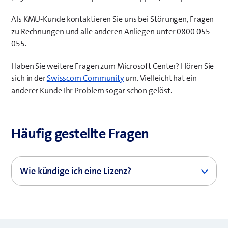
s
s
Als KMU-Kunde kontaktieren Sie uns bei Störungen, Fragen
F
t
zu Rechnungen und alle anderen Anliegen unter 0800 055
e
e
055.
n
r
s
)
Haben Sie weitere Fragen zum Microsoft Center? Hören Sie
t
(
sich in der
Swisscom Community
um. Vielleicht hat ein
e
ö
anderer Kunde Ihr Problem sogar schon gelöst.
r
f
)
f
n
Häufig gestellte Fragen
e
t
e
Wie kündige ich eine Lizenz?
i
n
Bei der Kündigung für eine Lizenz kontaktieren Sie
n
Ihren Lizenz-Berater oder melden Sie die Kündigung
e
über das
Solution Design
.
u