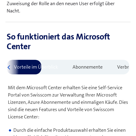
e
ö
Zuweisung der Rolle an den neuen User erfolgt über
t
f
Nacht.
e
f
i
n
n
e
So funktioniert das Microsoft
n
t
Center
e
e
u
i
e
n
s
n
F
e
e
u
Mit dem Microsoft Center erhalten Sie eine Self-Service
n
e
Portal von Swisscom zur Verwaltung Ihrer Microsoft
s
s
Lizenzen, Azure Abonnemente und einmaligen Käufe. Dies
t
F
sind die neuen Features und Vorteile von Swisscom
e
e
License Center:
r
n
)
s
Durch die einfache Produktauswahl erhalten Sie einen
t