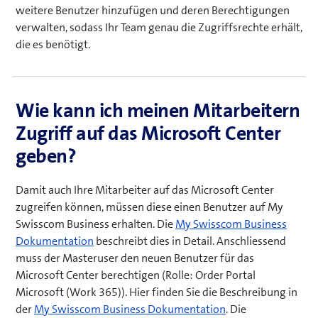
e
weitere Benutzer hinzufügen und deren Berechtigungen
t
verwalten, sodass Ihr Team genau die Zugriffsrechte erhält,
e
die es benötigt.
i
n
n
Wie kann ich meinen Mitarbeitern
e
Zugriff auf das Microsoft Center
u
e
geben?
s
F
Damit auch Ihre Mitarbeiter auf das Microsoft Center
e
zugreifen können, müssen diese einen Benutzer auf My
n
Swisscom Business erhalten. Die
My Swisscom Business
s
(
Dokumentation
beschreibt dies in Detail. Anschliessend
t
ö
muss der Masteruser den neuen Benutzer für das
e
f
Microsoft Center berechtigen (Rolle: Order Portal
r
f
Microsoft (Work 365)). Hier finden Sie die Beschreibung in
)
n
(
der
My Swisscom Business Dokumentation
. Die