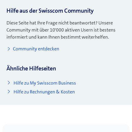
e
Hilfe aus der Swisscom Community
s
F
Diese Seite hat Ihre Frage nicht beantwortet? Unsere
e
Community mit über 10'000 aktiven Usern ist bestens
n
informiert und kann Ihnen bestimmt weiterhelfen.
s
t
Community entdecken
e
r
Ähnliche Hilfeseiten
)
Hilfe zu My Swisscom Business
Hilfe zu Rechnungen & Kosten