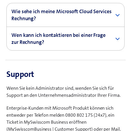
Azure Subscription können Sie selbst festlegen (siehe
(
Azure-Dokumentation
). Wir arbeiten dran Ihnen die
Wie sehe ich meine Microsoft Cloud Services
ö
Rechnungsaccount im Microsoft Center zur
Rechnung?
f
Verfügung zu stellen.
Ihre Rechnungen können sie auf
f
Wen kann ich kontaktieren bei einer Frage
(
MySwisscomBusiness
einsehen.
n
zur Rechnung?
ö
e
f
t
Bei Fragen zu Ihrer Rechnung, kontaktieren Sie
f
e
entweder
Solution Design
für Fragen rund um
n
i
Lizenzen und
Cloud Adoption
für Fragen rund um
e
Support
n
Azure.
t
n
e
e
Wenn Sie kein Administrator sind, wenden Sie sich für
i
u
Support an den Unternehmensadministrator Ihrer Firma.
n
e
n
s
Enterprise-Kunden mit Microsoft Produkt können sich
e
F
entweder per Telefon melden 0800 802 175 (24x7), ein
u
e
Ticket in MySwisscom Business eröffnen
e
n
(MySwisscomBusiness | Customer Support) oder per Mail.