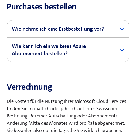
Purchases bestellen
Wie nehme ich eine Erstbestellung vor?
Erstbestellungen erfolgen immer über Swisscom,
Wie kann ich ein weiteres Azure
damit wir Sie mit unserer License Expertise
Abonnement bestellen?
unterstützen können.
Gehen Sie auf den Reiter „Azure“, wählen Sie die den
Tenant aus auf dem Sie die Azure Subscription
hinzufügen wollen und klicken Sie auf „Add Azure
Verrechnung
subscription“. Bitte beachten Sie, dass die erste Azure
Subscription nicht über den Self-Service bestellt
Die Kosten für die Nutzung Ihrer Microsoft Cloud Services
werden kann. Standardmässig wird die Subscription
finden Sie monatlich oder jährlich auf Ihrer Swisscom
Ihrer Hauptrechnung zugeordnet. Falls Sie mehrere
Rechnung. Bei einer Aufschaltung oder Abonnements-
Rechnungen haben, informieren Sie bitte das
Cloud
Änderung Mitte des Monates wird pro Rata abgerechnet.
Adoption Team
, auf welche Rechnung die neue
Sie bezahlen also nur die Tage, die Sie wirklich brauchen.
Subscription gebucht werden soll. Den Owner Ihrer