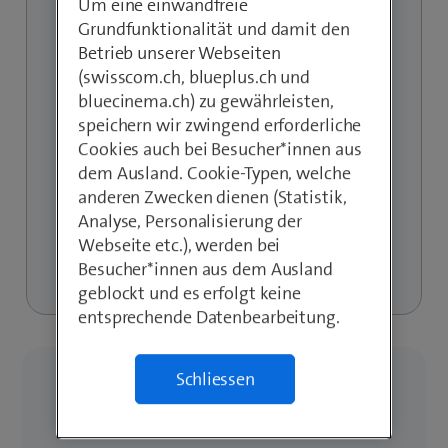
Um eine einwandfreie
Grundfunktionalität und damit den
Betrieb unserer Webseiten
(swisscom.ch, blueplus.ch und
Sie haben noch kein Login? Registrieren Sie
bluecinema.ch) zu gewährleisten,
sich für My Swisscom Business und verwalten
speichern wir zwingend erforderliche
Sie Ihre Swisscom Lösungen.
Cookies auch bei Besucher*innen aus
dem Ausland. Cookie-Typen, welche
anderen Zwecken dienen (Statistik,
Analyse, Personalisierung der
Webseite etc.), werden bei
Besucher*innen aus dem Ausland
geblockt und es erfolgt keine
entsprechende Datenbearbeitung.
Schliessen