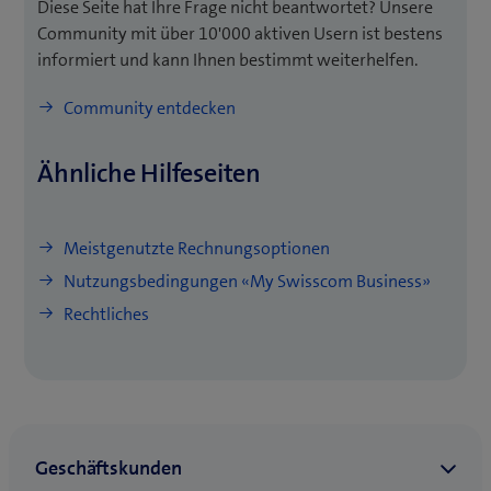
Diese Seite hat Ihre Frage nicht beantwortet? Unsere
COMBOX verwalten
Wenden Sie sich an den Administrator Ihrer Firma.
Community mit über 10'000 aktiven Usern ist bestens
Falls Sie der Administrator sind, kontaktieren Sie
informiert und kann Ihnen bestimmt weiterhelfen.
bitte den Swisscom Support.
Meistgenutzte Funktionen
Mobile:
Community entdecken
Probleme mit Zwei-Faktor-Authentifizierung (z.B.
Geräte, SIM & PUK ansehen
andere Mobilnummer)
Ähnliche Hilfeseiten
SIM sperren
Wenden Sie sich an den Administrator Ihrer Firma.
SIM ersetzen
Falls Sie der Administrator sind, kontaktieren Sie
bitte den Swisscom Support.
Meistgenutzte Rechnungsoptionen
PUK anzeigen
Nutzungsbedingungen «My Swisscom Business»
Roaming-Pakete
Rechtliches
COMBOX Einstellungen
Störungen innerhalb Ihrer Firma erfassen &
verfolgen
Meistgenutzte Applikationen und Produkte: