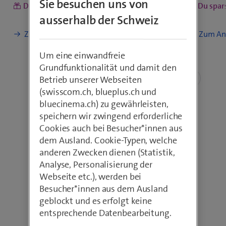
Sie besuchen uns von
Du sparst
mit blue Mobile L
Du spar
ausserhalb der Schweiz
Um eine einwandfreie
Grundfunktionalität und damit den
Betrieb unserer Webseiten
(swisscom.ch, blueplus.ch und
bluecinema.ch) zu gewährleisten,
speichern wir zwingend erforderliche
Cookies auch bei Besucher*innen aus
dem Ausland. Cookie-Typen, welche
anderen Zwecken dienen (Statistik,
Analyse, Personalisierung der
Webseite etc.), werden bei
Besucher*innen aus dem Ausland
Aktuelle Angebote und Tipps
geblockt und es erfolgt keine
Lass dich
entsprechende Datenbearbeitung.