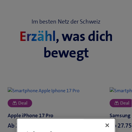
Im besten Netz der Schweiz
Erzähl
, was dich
bewegt
Ab
oder
Ab