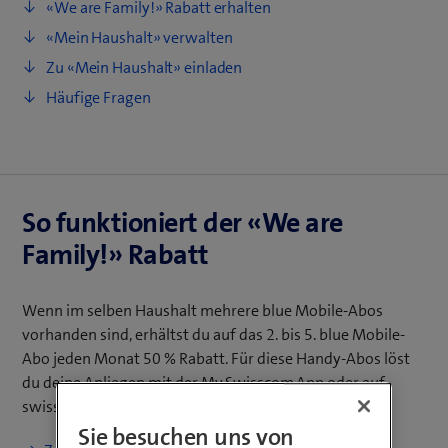
«We are Family!» Rabatt erhalten
«Mein Haushalt» verwalten
Zu «Mein Haushalt» einladen
Häufige Fragen
So funktioniert der «We are
Family!» Rabatt
Wenn im selben Haushalt mehrere blue Mobile-Abos
vorhanden sind, erhältst du auf das 2. bis 5. blue Mobile-
Abo jeden Monat 50 % Rabatt. Für diese Handy‑Abos löst
du deine Anliegen mit der My Swisscom App oder auf
swisscom.ch.
Sie besuchen uns von