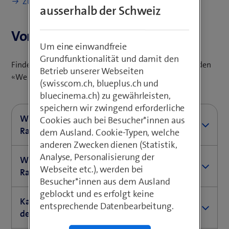
Zum «We are Family!» Rabatt
ausserhalb der Schweiz
Voraussetzungen
Um eine einwandfreie
Grundfunktionalität und damit den
Finde heraus, ob du die Voraussetzungen erfüllst, um den
Betrieb unserer Webseiten
«We are Family!» Rabatt zu erhalten.
(swisscom.ch, blueplus.ch und
bluecinema.ch) zu gewährleisten,
speichern wir zwingend erforderliche
Welche Abos können vom «We are Family!»
Cookies auch bei Besucher*innen aus
Rabatt profitieren?
dem Ausland. Cookie-Typen, welche
anderen Zwecken dienen (Statistik,
Folgende blue Mobile-Abos kannst du kombinieren,
Analyse, Personalisierung der
Was ist nötig, um den «We are Family!»
um vom Rabatt zu profitieren:
Webseite etc.), werden bei
Rabatt zu erhalten?
Besucher*innen aus dem Ausland
1. Abo – kein Rabatt
Mindestens zwei berechtigte blue Mobile-Abos mit
geblockt und es erfolgt keine
blue Mobile S / M / L / XL
Kann ein Haushalt den Kombi-Rabatt mit
derselben Wohnadresse.
entsprechende Datenbearbeitung.
inOne mobile premium
dem «We are Family!» Rabatt kombinieren?
Die Handy-Abos lauten auf dieselbe Person oder
blue Mobile Special10 / 20 / 30 / 40