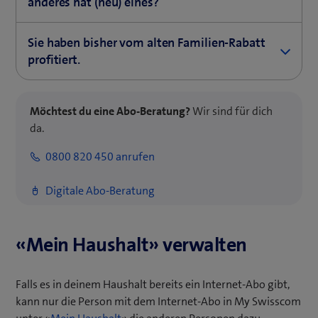
anderes hat (neu) eines?
Lade die Person in My Swisscom zu «Mein Haushalt»
Sie haben bisher vom alten Familien-Rabatt
ein.
profitiert.
Die Person, die in My Swisscom «Mein Haushalt»
verwaltet, muss dich entfernen und neu einladen.
Möchtest du eine Abo-Beratung?
Wir sind für dich
da.
0800 820 450 anrufen
Digitale Abo-Beratung
«Mein Haushalt» verwalten
Falls es in deinem Haushalt bereits ein Internet-Abo gibt,
kann nur die Person mit dem Internet-Abo in My Swisscom
(