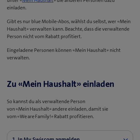
unter «
Mein Haushalt
» die anderen Personen dazu
ö
einladen.
f
Gibt es nur blue Mobile-Abos, wählst du selbst, wer «Mein
f
Haushalt» verwalten kann. Beachte, dass die verwaltende
n
Person nicht vom Rabatt profitiert.
e
t
Eingeladene Personen können «Mein Haushalt» nicht
e
verwalten.
i
n
n
Zu «Mein Haushalt» einladen
e
u
e
So kannst du als verwaltende Person
s
von «Mein Haushalt» andere einladen, damit sie
F
vom «We are Family!» Rabatt profitieren.
e
n
s
1. In My Swiscom anmelden