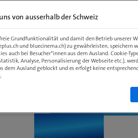
is zu 500.– spar
uns von ausserhalb der Schweiz
eie Grundfunktionalität und damit den Betrieb unserer W
eplus.ch und bluecinema.ch) zu gewährleisten, speichern 
kies auch bei Besucher*innen aus dem Ausland. Cookie-Typ
atistik, Analyse, Personalisierung der Webseite etc.), wer
s dem Ausland geblockt und es erfolgt keine entsprechen
.
Erhalte bis 500.– zurück
re vom
Swisscom 
angebot