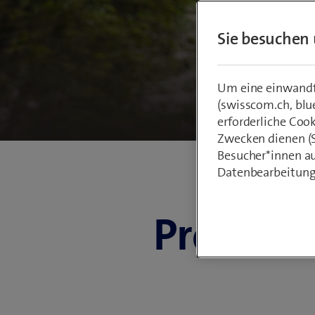
b
Sie besuchen 
Um eine einwandfr
(swisscom.ch, blu
erforderliche Coo
Zwecken dienen (St
Besucher*innen au
Datenbearbeitung
Profitie