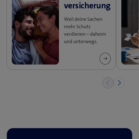
n
versicherung
e
u
Weil deine Sachen
e
mehr Schutz
s
verdienen – daheim
F
und unterwegs.
e
n
s
t
e
r
)