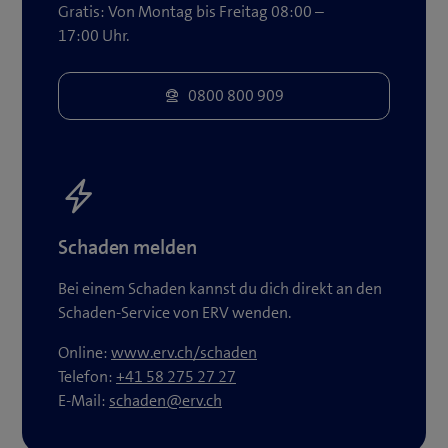
Gratis: Von Montag bis Freitag 08:00 –
17:00 Uhr.
Schaden melden
Bei einem Schaden kannst du dich direkt an den
Schaden-Service von ERV wenden.
(
Online:
www.erv.ch/schaden
ö
Telefon:
+41 58 275 27 27
f
E-Mail:
schaden@erv.ch
f
n