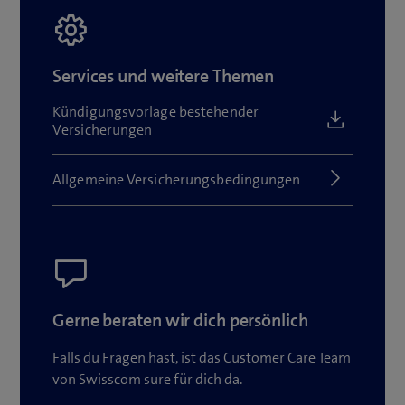
Services und weitere Themen
Kündigungsvorlage bestehender
(öffn
(öffnet
Versicherungen
ein
neues
(öffn
(öffnet
Allgemeine Versicherungsbedingungen
Fenster)
ein
neues
Fenster)
Gerne beraten wir dich persönlich
Falls du Fragen hast, ist das Customer Care Team
von Swisscom sure für dich da.