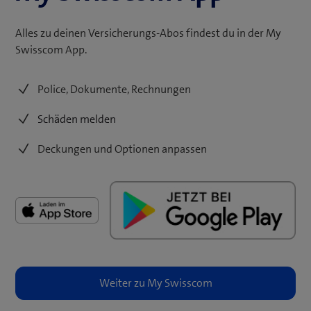
Alles zu deinen Versicherungs-Abos findest du in der My
Swisscom App.
Police, Dokumente, Rechnungen
Schäden melden
Deckungen und Optionen anpassen
(öf
(öf
(öffnet
(öffnet
ein
ein
ein
ein
ne
ne
neues
neues
Fen
Fen
Fenster)
Fenster)