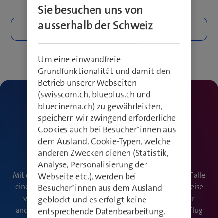
Sie besuchen uns von
ausserhalb der Schweiz
Um eine einwandfreie
Grundfunktionalität und damit den
Betrieb unserer Webseiten
(swisscom.ch, blueplus.ch und
bluecinema.ch) zu gewährleisten,
Deckungen im Detail
speichern wir zwingend erforderliche
Was versichert die
Cookies auch bei Besucher*innen aus
dem Ausland. Cookie-Typen, welche
Reiseversicherung?
anderen Zwecken dienen (Statistik,
Analyse, Personalisierung der
Mit dem Basispaket der Reiseversicherung bist du im Falle
Webseite etc.), werden bei
einer Annullierung oder in einer Notlage auf deiner Reise
Besucher*innen aus dem Ausland
versichert. Mit den Zusatzoptionen kannst du unter
geblockt und es erfolgt keine
anderem auch Arztkosten, dein Gepäck oder deinen Flug
entsprechende Datenbearbeitung.