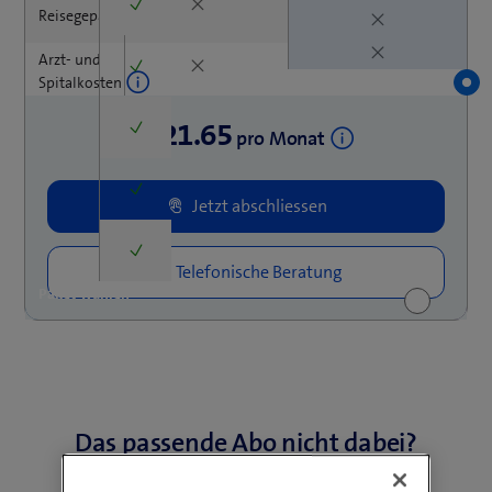
Reisegepäck
Arzt- und
Spitalkosten
21.65
Selbstbehaltsgarantie für
ab
pro Monat
Mietfahrzeuge
Flug
Pannenhilfe
Paket wählen
Das passende Abo nicht dabei?
Dann stelle es dir flexibel zusammen.