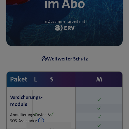
im Abo
In Zusammenarbeit mit
Online abschliessen
Paket
L
S
M
Versicherungs
-
module
Annullierungskosten &
SOS‑Assistance