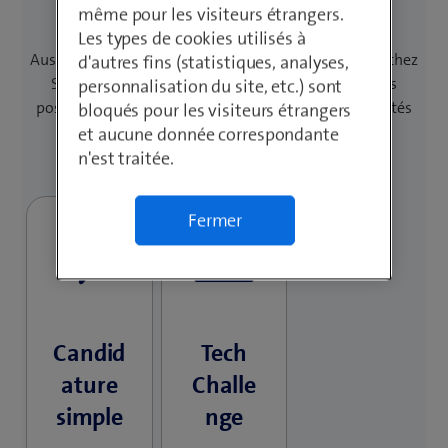
candidature
même pour les visiteurs étrangers.
Les types de cookies utilisés à
Aussi individuel que toi: le processus de postulation chez
d'autres fins (statistiques, analyses,
Swisscom. Tu décides de la façon dont tu souhaites
personnalisation du site, etc.) sont
postuler. En fonction du poste, jusqu’à trois possibilités
bloqués pour les visiteurs étrangers
s’offrent à toi.
et aucune donnée correspondante
n'est traitée.
Fermer
Candid
Tech
ature
Challe
simple
nge