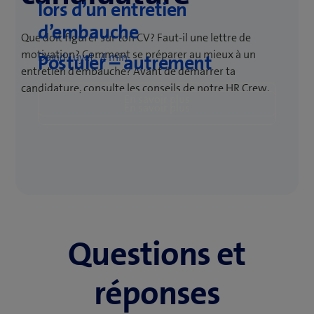
lors d’un entretien
d’embauche
Que doit figurer sur ton CV? Faut-il une lettre de
motivation? Comment se préparer au mieux à un
David Luyet · 4 min.
Postuler – autrement
entretien d’embauche? Avant de démarrer ta
candidature, consulte les conseils de notre HR Crew.
En savoir plus
En savoir plus
Questions et
réponses