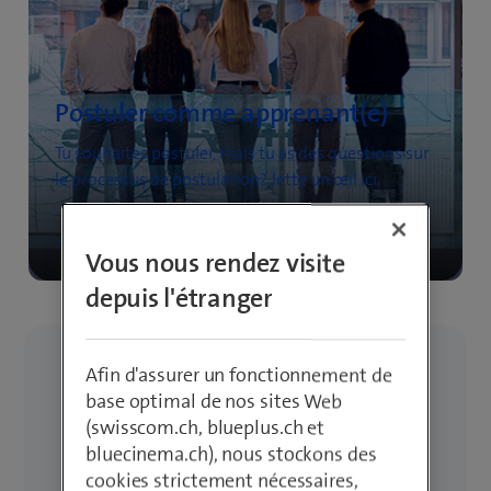
Postuler comme apprenant(e)
Tu souhaites postuler, mais tu as des questions sur
le processus de postulation? Jette un œil ici.
En savoir plus
Vous nous rendez visite
depuis l'étranger
Afin d'assurer un fonctionnement de
base optimal de nos sites Web
1 / 3 Démarrer la
(swisscom.ch, blueplus.ch et
bluecinema.ch), nous stockons des
cookies strictement nécessaires,