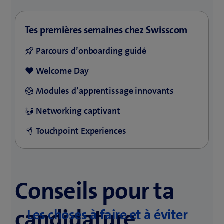
Tes premières semaines chez Swisscom
Parcours d’onboarding guidé
Welcome Day
Modules d’apprentissage innovants
Networking captivant
Touchpoint Experiences
Conseils pour ta
can­di­da­ture
Les choses à faire et à éviter