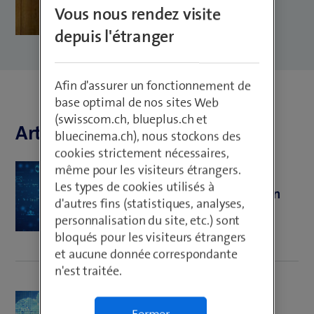
Vous nous rendez visite
depuis l'étranger
Afin d'assurer un fonctionnement de
base optimal de nos sites Web
(swisscom.ch, blueplus.ch et
Articles de Chetan Goswami
bluecinema.ch), nous stockons des
cookies strictement nécessaires,
même pour les visiteurs étrangers.
Cloud
Les types de cookies utilisés à
Monitoring et observabilité en
d'autres fins (statistiques, analyses,
action
personnalisation du site, etc.) sont
bloqués pour les visiteurs étrangers
et aucune donnée correspondante
n'est traitée.
Cloud