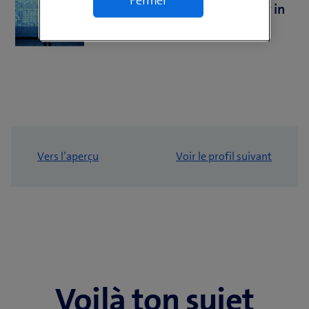
Fermer
Monitoring and Observability in
Clouds
Vers l’aperçu
Voir le profil suivant
Voilà ton sujet