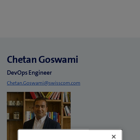
Chetan Goswami
DevOps Engineer
Chetan.Goswami@swisscom.com