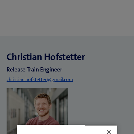
Christian Hofstetter
Release Train Engineer
christian.hofstetter@gmail.com