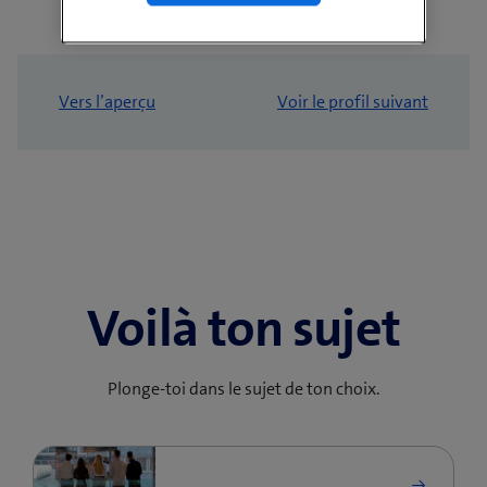
Vers l’aperçu
Voir le profil suivant
Voilà ton sujet
Plonge-toi dans le sujet de ton choix.