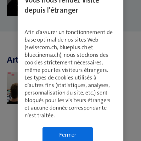
Vous nous rendez visite
depuis l'étranger
Afin d'assurer un fonctionnement de
base optimal de nos sites Web
(swisscom.ch, blueplus.ch et
bluecinema.ch), nous stockons des
Articles de Morena Zurbrügg
cookies strictement nécessaires,
même pour les visiteurs étrangers.
Training model
Les types de cookies utilisés à
d'autres fins (statistiques, analyses,
Un métier aussi innovant et
personnalisation du site, etc.) sont
tourné vers l'avenir que toi -
bloqués pour les visiteurs étrangers
développeur*euse digital
et aucune donnée correspondante
business CFC
n'est traitée.
Fermer