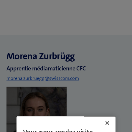
Morena Zurbrügg
Apprentie médiamaticienne CFC
morena.zurbruegg@swisscom.com