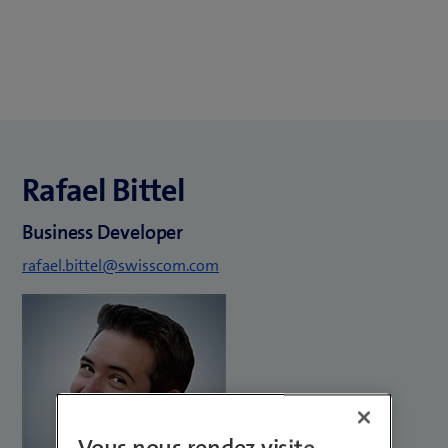
Rafael Bittel
Business Developer
rafael.bittel@swisscom.com