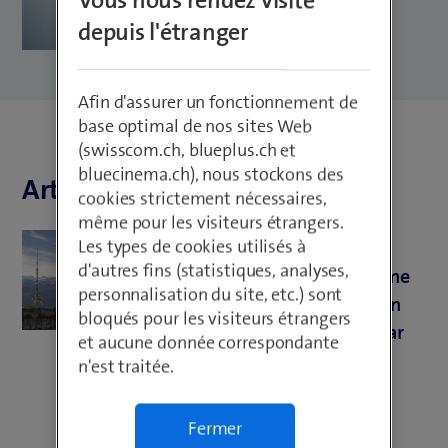
Vous nous rendez visite
depuis l'étranger
Afin d'assurer un fonctionnement de
base optimal de nos sites Web
(swisscom.ch, blueplus.ch et
bluecinema.ch), nous stockons des
Articles de Rafael Bittel
cookies strictement nécessaires,
même pour les visiteurs étrangers.
Interns & Trainees
Les types de cookies utilisés à
d'autres fins (statistiques, analyses,
Le programme de stage comme
personnalisation du site, etc.) sont
tremplin vers les sommets - un
bloqués pour les visiteurs étrangers
récit d'expérience alimenté par
et aucune donnée correspondante
les clichés
n'est traitée.
Fermer