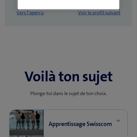
Vers l’aperçu
Voir le profil suivant
Voilà ton sujet
Plonge-toi dans le sujet de ton choix.