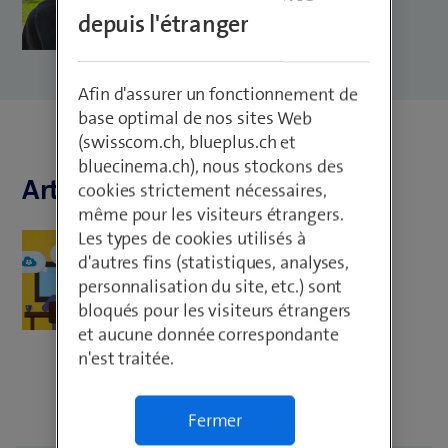
depuis l'étranger
Afin d'assurer un fonctionnement de
base optimal de nos sites Web
(swisscom.ch, blueplus.ch et
bluecinema.ch), nous stockons des
Articles de Roman Siegenthaler
cookies strictement nécessaires,
même pour les visiteurs étrangers.
Les types de cookies utilisés à
Personal Development
d'autres fins (statistiques, analyses,
PiBS Informatique : études et
personnalisation du site, etc.) sont
pratique combinées
bloqués pour les visiteurs étrangers
et aucune donnée correspondante
n'est traitée.
Fermer