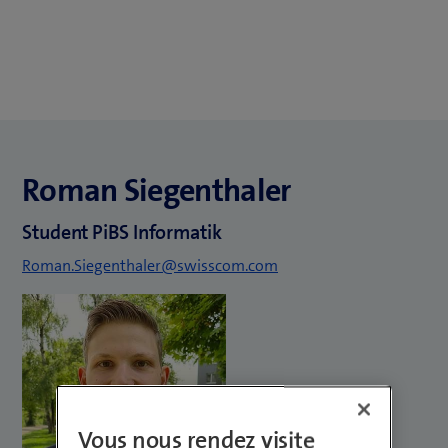
Roman Siegenthaler
Student PiBS Informatik
Roman.Siegenthaler@swisscom.com
Vous nous rendez visite