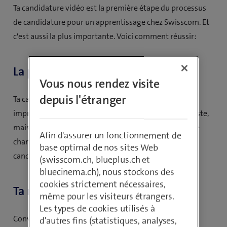
Ta candidature vidéo est la première étape du processus
de candidature pour un apprentissage chez Swisscom. Et
c'est aussi la plus importante. Voici comment réussir:
La première impression compte
Vous nous rendez visite
depuis l'étranger
Ta candidature vidéo nous donne une première
impression – de toi et de ton aptitude à occuper le poste,
mais aussi de ta motivation pour le métier. Saisis cette
Afin d'assurer un fonctionnement de
chance et démarque-toi des nombreuses autres
base optimal de nos sites Web
candidatures.
(swisscom.ch, blueplus.ch et
bluecinema.ch), nous stockons des
cookies strictement nécessaires,
Ta motivation est déterminante
même pour les visiteurs étrangers.
Les types de cookies utilisés à
Convaincs-nous que tu es la personne idéale pour le
d'autres fins (statistiques, analyses,