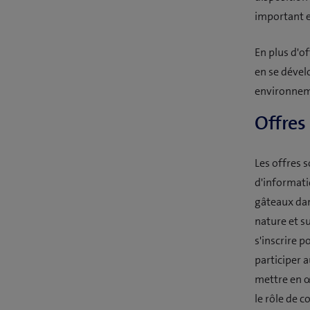
important e
En plus d'o
en se dével
environnem
Offres
Les offres s
d'informati
gâteaux dan
nature et su
s'inscrire 
participer 
mettre en œ
le rôle de 