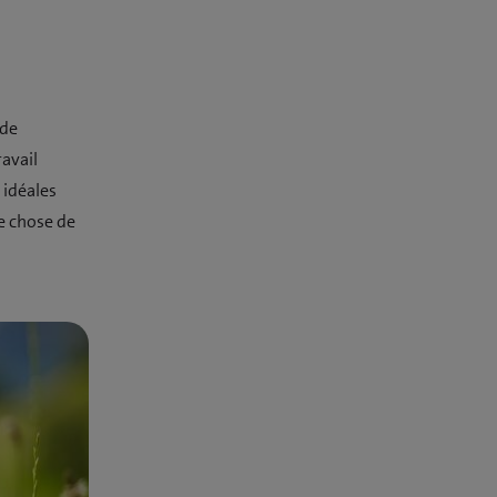
 de
ravail
 idéales
e chose de