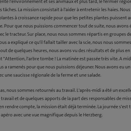
enté l'environnement et ses animaux et plus tard, le fermier régio
 tâches. La mission consistait à l'aider à entretenir les haies. Nou
plantes à croissance rapide pour que les petites plantes puissent a
re. Pour que nous puissions commencer tout de suite, nous avons 
vec le tracteur. Sur place, nous nous sommes répartis en groupes de
us a expliqué ce qu'il fallait tailler avec la scie, nous nous somme
 bout de quelques heures, nous avons vu des résultats et de plus en
t "Attention, l'arbre tombe ! La matinée est passée très vite. A midi
us a ramenés pour que nous puissions déjeuner. Nous avons eu un 
ec une saucisse régionale de la ferme et une salade.
pas, nous sommes retournés au travail. L'après-midi a été un excell
travail et de quelques apports de la part des responsables de mis
n rendre compte, la mission était déjà terminée. La journée s'est
t apéro avec une vue magnifique depuis le Herzberg.