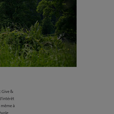
c Give &
'intérêt
et même à
névole