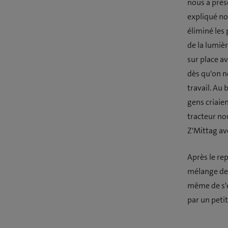
nous a prés
expliqué nos
éliminé les 
de la lumiè
sur place a
dès qu'on no
travail. Au
gens criaien
tracteur no
Z'Mittag av
Après le re
mélange de 
même de s'e
par un peti