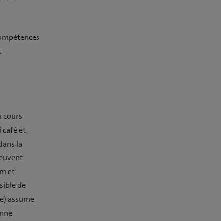
 compétences
t
u cours
 café et
dans la
 peuvent
om et
sible de
(e) assume
onne