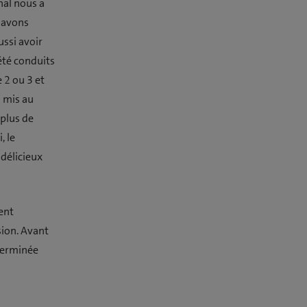
nal nous a
s avons
ussi avoir
été conduits
 2 ou 3 et
s mis au
 plus de
, le
délicieux
ent
sion. Avant
 terminée