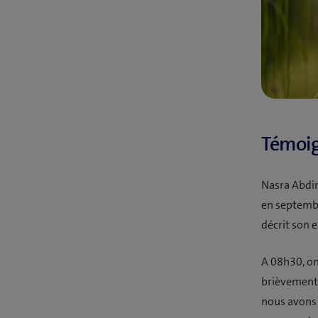
Témoi
Nasra Abdir
en septembr
décrit son 
A 08h30, on
brièvement 
nous avons é