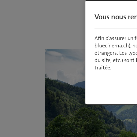
l'enviro
Vous nous ren
Par
Giuglio R
13 juillet 202
Afin d'assurer un
bluecinema.ch), n
étrangers. Les typ
du site, etc.) son
traitée.