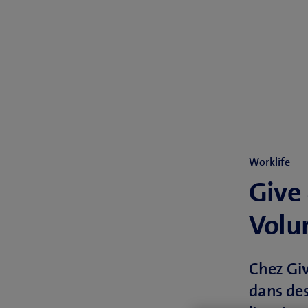
Worklife
Give
Volu
Chez Giv
dans des