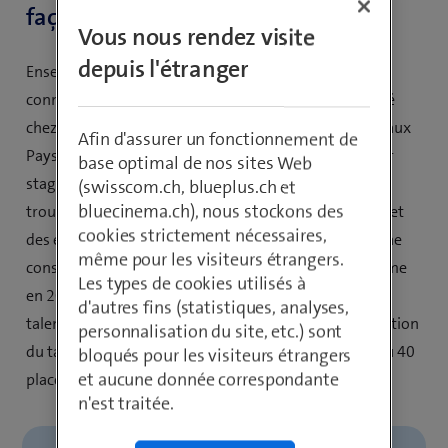
façonnons l'avenir.»
Vous nous rendez visite
depuis l'étranger
Ensemble, nous inspirons les gens dans le monde
connecté. En février, juste 50 étudiants ont commencé
chez Swisscom (Suisse) et dans notre centre DevOps aux
Afin d'assurer un fonctionnement de
Pays-Bas et en Lettonie. Certains ont déjà terminé leur
base optimal de nos sites Web
stage et nous sommes plus que satisfaits d'avoir pu
(swisscom.ch, blueplus.ch et
bluecinema.ch), nous stockons des
trouver un parfait accord pour la plupart des équipes et
cookies strictement nécessaires,
des étudiants, ce qui se traduit par un taux d'embauche
même pour les visiteurs étrangers.
constant de plus de 60% depuis le début du programme
Les types de cookies utilisés à
en 2021. Afin de continuellement créer un vivier de
d'autres fins (statistiques, analyses,
talents suffisant qui répond à notre demande en fonction
personnalisation du site, etc.) sont
du taux de rotation actuel, nous proposons à nouveau 40
bloqués pour les visiteurs étrangers
et aucune donnée correspondante
places à partir de septembre cette année.
n'est traitée.