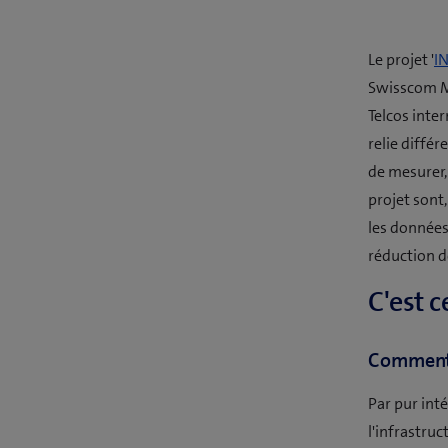
Le projet '
I
Swisscom Mo
Telcos inte
relie diffé
de mesurer, 
projet sont,
les données 
réduction de
C'est c
Comment a
Par pur int
l'infrastruc