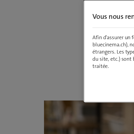
pour les
Vous nous ren
et de ba
'INFRAVI
et il a 
Afin d'assurer un
intervi
bluecinema.ch), n
étrangers. Les typ
un aperç
du site, etc.) son
traitée.
Par
Chris Rüt
10 décembre