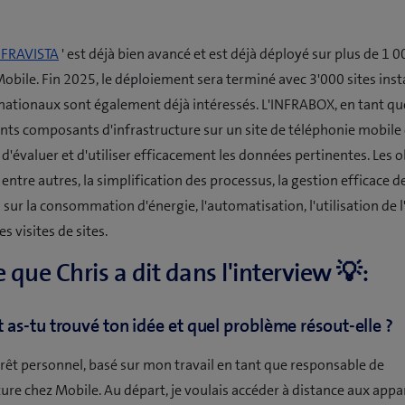
NFRAVISTA
' est déjà bien avancé et est déjà déployé sur plus de 1 0
bile. Fin 2025, le déploiement sera terminé avec 3'000 sites insta
rnationaux sont également déjà intéressés. L'INFRABOX, en tant qu
rents composants d'infrastructure sur un site de téléphonie mobile
d'évaluer et d'utiliser efficacement les données pertinentes. Les o
 entre autres, la simplification des processus, la gestion efficace d
sur la consommation d'énergie, l'automatisation, l'utilisation de l'
s visites de sites.
e que Chris a dit dans l'interview 💡:
s-tu trouvé ton idée et quel problème résout-elle ?
érêt personnel, basé sur mon travail en tant que responsable de
ture chez Mobile. Au départ, je voulais accéder à distance aux appa