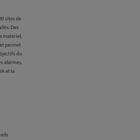
00 sites de
llés. Des
e matériel,
 et permet
bjectifs du
es alarmes,
IA et la
reils