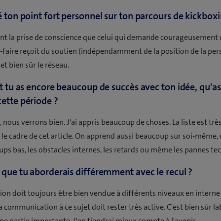
é ton point fort personnel sur ton parcours de kickboxi
t la prise de conscience que celui qui demande courageusement 
r-faire reçoit du soutien (indépendamment de la position de la pe
t bien sûr le réseau.
et tu as encore beaucoup de succès avec ton idée, qu'as
ette période ?
 nous verrons bien. J'ai appris beaucoup de choses. La liste est trè
 le cadre de cet article. On apprend aussi beaucoup sur soi-mêm
oups bas, les obstacles internes, les retards ou même les pannes te
 que tu aborderais différemment avec le recul ?
sion doit toujours être bien vendue à différents niveaux en interne
a communication à ce sujet doit rester très active. C'est bien sûr la
ne partie importante. J'en tiendrai mieux compte à l'avenir.