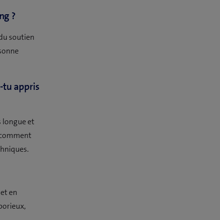
ng ?
du soutien
rsonne
-tu appris
s longue et
e, comment
chniques.
 et en
borieux,