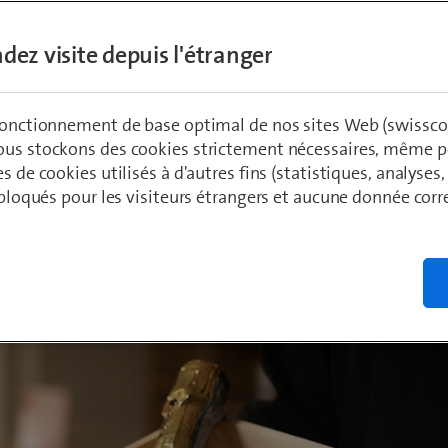
 intrapreneurs, c'est souvent une succession
dez visite depuis l'étranger
s. Chris Rüttimann l'a fait avec son kickboxi
STA' : son idée a atteint la phase finale du k
maintenant reçu sa GoldBox bien méritée. Dan
 fonctionnement de base optimal de nos sites Web (swissco
ew, il nous emmène dans son voyage et nous
ous stockons des cookies strictement nécessaires, même po
es de cookies utilisés à d'autres fins (statistiques, analyses
u passionnant de son projet. 🚀
t bloqués pour les visiteurs étrangers et aucune donnée cor
timann
, Head of Mobile Operation Infrastructure
 2024