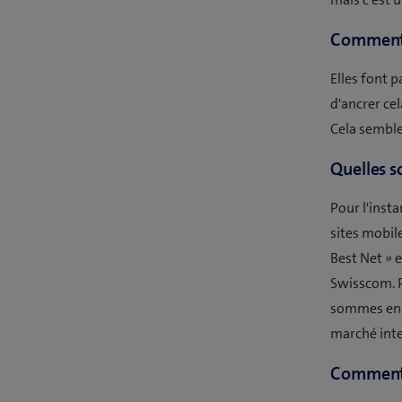
Comment g
Elles font 
d'ancrer cel
Cela semble 
Quelles s
Pour l'inst
sites mobil
Best Net » 
Swisscom. P
sommes en t
marché inte
Comment 