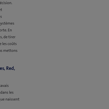
écision.
et
es
s systèmes
orte. En
, de tirer
e les coûts
ous mettons
es, Red,
'avais
dans les
que naissent