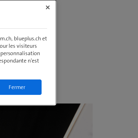
 de hauts
ng
ickboxing
s cette
m.ch, blueplus.ch et
 donne
ur les visiteurs
, personnalisation
respondante n'est
Fermer