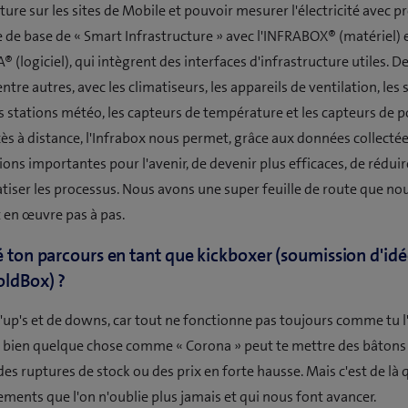
ture sur les sites de Mobile et pouvoir mesurer l'électricité avec pr
ée de base de « Smart Infrastructure » avec l'INFRABOX® (matériel) 
® (logiciel), qui intègrent des interfaces d'infrastructure utiles. D
entre autres, avec les climatiseurs, les appareils de ventilation, le
es stations météo, les capteurs de température et les capteurs de p
cès à distance, l'Infrabox nous permet, grâce aux données collectées
ons importantes pour l'avenir, de devenir plus efficaces, de réduir
tiser les processus. Nous avons une super feuille de route que n
en œuvre pas à pas.
é ton parcours en tant que kickboxer (soumission d'idé
oldBox) ?
up's et de downs, car tout ne fonctionne pas toujours comme tu l
 bien quelque chose comme « Corona » peut te mettre des bâtons 
des ruptures de stock ou des prix en forte hausse. Mais c'est de là 
ements que l'on n'oublie plus jamais et qui nous font avancer.