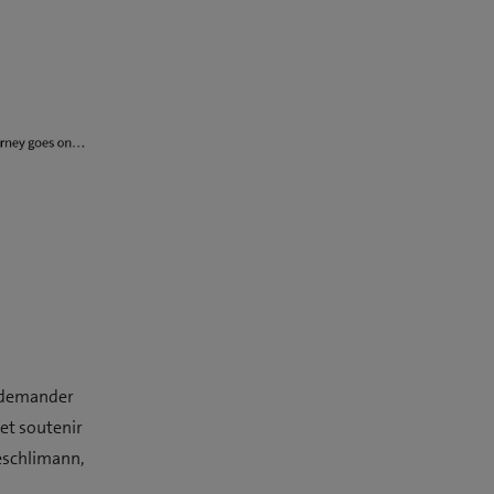
e demander
 et soutenir
eschlimann,