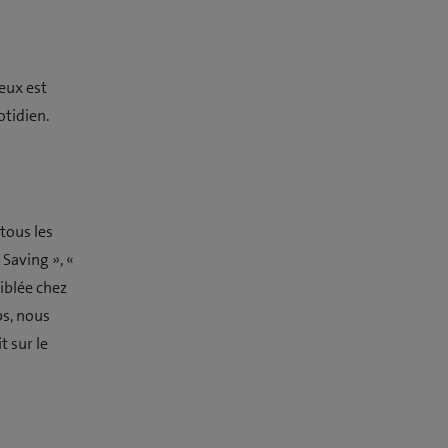
ieux est
otidien.
tous les
Saving », «
iblée chez
s, nous
t sur le