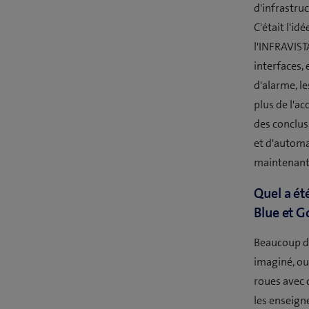
d'infrastruc
C'était l'id
l'INFRAVISTA
interfaces, 
d'alarme, l
plus de l'ac
des conclusi
et d'automa
maintenant 
Quel a ét
Blue et G
Beaucoup d'
imaginé, ou
roues avec 
les enseign