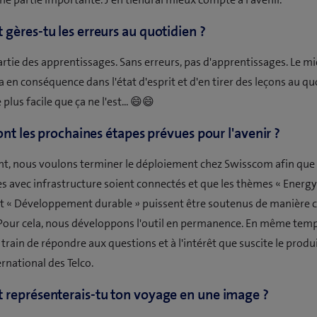
ères-tu les erreurs au quotidien ?
partie des apprentissages. Sans erreurs, pas d'apprentissages. Le m
a en conséquence dans l'état d'esprit et d'en tirer des leçons au qu
plus facile que ça ne l'est... 😄😄
ont les prochaines étapes prévues pour l'avenir ?
ant, nous voulons terminer le déploiement chez Swisscom afin que 
es avec infrastructure soient connectés et que les thèmes « Energy 
et « Développement durable » puissent être soutenus de manière c
our cela, nous développons l'outil en permanence. En même temp
rain de répondre aux questions et à l'intérêt que suscite le produi
rnational des Telco.
représenterais-tu ton voyage en une image ?