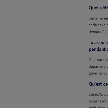
Quel a ét
Certainemen
et du savoi
demandée) e
Tu as eu 
pendant c
Quel succès,
dépasserait
gérer les c
Qu'est-ce
L'idée/la vi
externe et l
mais c'est u