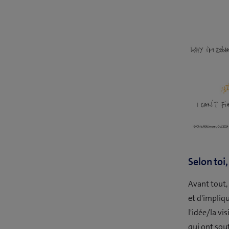
Selon toi
Avant tout,
et d'impliq
l'idée/la v
qui ont sout