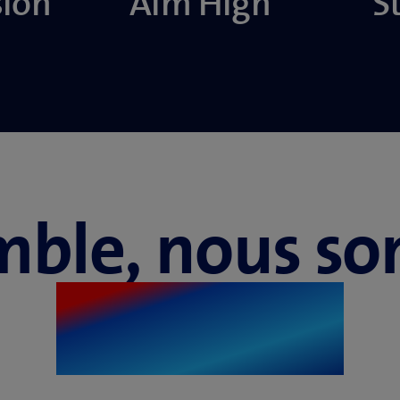
sion
Aim High
S
mble, nous s
Swisscom