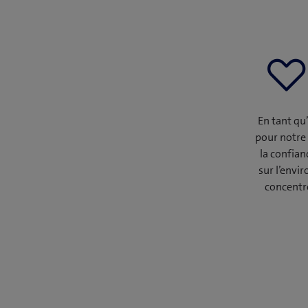
En tant qu
pour notre 
la confian
sur l’envi
concentro