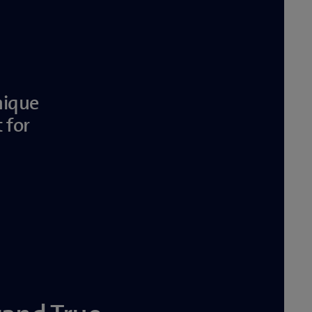
nique
 for