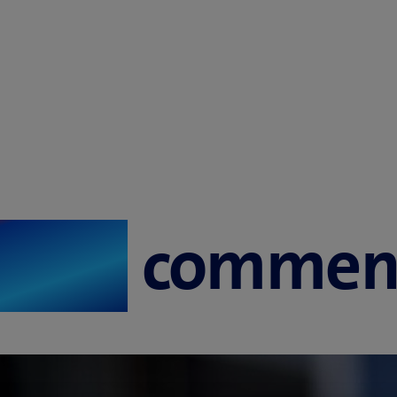
futur
commenc