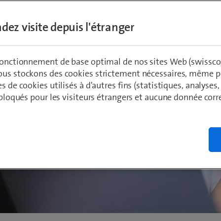
dez visite depuis l'étranger
écouvrez vos possibilit
 fonctionnement de base optimal de nos sites Web (swissco
ous stockons des cookies strictement nécessaires, même po
es de cookies utilisés à d'autres fins (statistiques, analyses
t bloqués pour les visiteurs étrangers et aucune donnée cor
Benefits
Sites
Univers professionnels
Contact
Pod