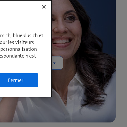
és
m.ch, blueplus.ch et
ur les visiteurs
, personnalisation
respondante n'est
cast
Fermer