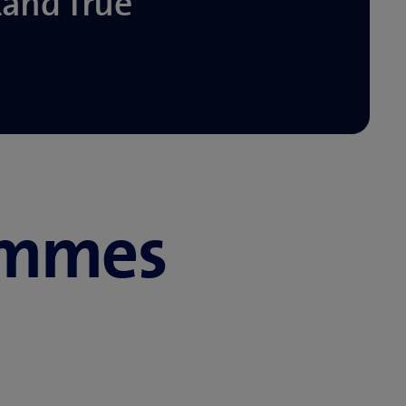
tand True
ommes