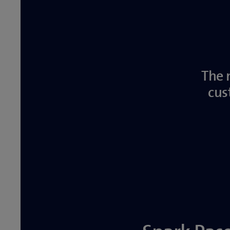
The 
cus