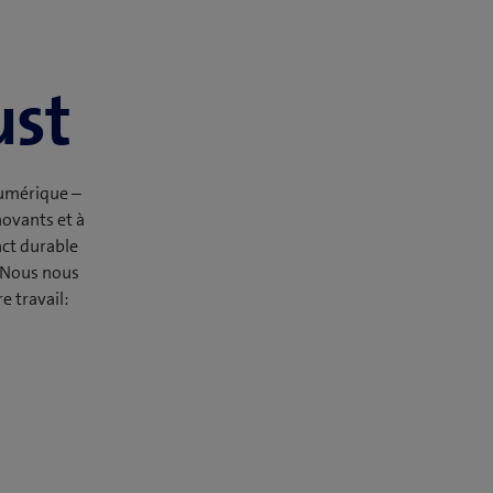
ust
numérique –
novants et à
act durable
. Nous nous
e travail: