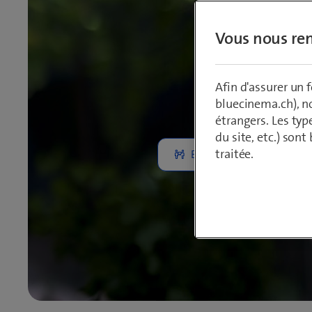
Vous nous ren
D
Afin d'assurer un
bluecinema.ch), n
étrangers. Les typ
du site, etc.) son
traitée.