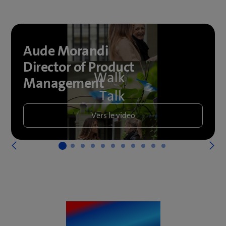
Aude Morandi
Director of Product
Management
Vers le video
S
Précédent
Jubilaires