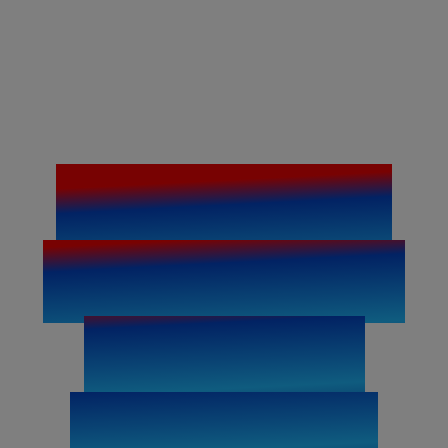
Découvre les
personnesqui
se cachent
derrière ces