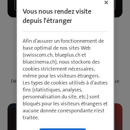
Vers le video
Vous nous rendez visite
depuis l'étranger
Afin d'assurer un fonctionnement de
Ce qui te motive
base optimal de nos sites Web
(swisscom.ch, blueplus.ch et
chez nous
bluecinema.ch), nous stockons des
cookies strictement nécessaires,
même pour les visiteurs étrangers.
Découvre quatre univers thématiques qui montrent ce
Les types de cookies utilisés à d'autres
qui rend le travail chez Swisscom unique.
fins (statistiques, analyses,
personnalisation du site, etc.) sont
bloqués pour les visiteurs étrangers et
aucune donnée correspondante n'est
traitée.