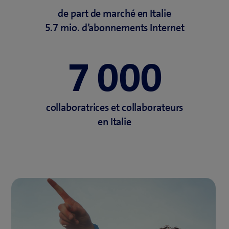
n
de part de marché en Italie
ê
5.7 mio. d’abonnements Internet
t
r
7 000
e
)
collaboratrices et collaborateurs
en Italie