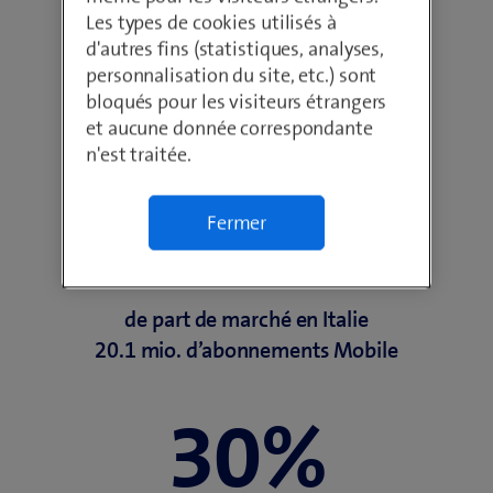
(
En savoir plus sur Fastweb + Vodafone
Les types de cookies utilisés à
o
d'autres fins (statistiques, analyses,
u
personnalisation du site, etc.) sont
v
bloqués pour les visiteurs étrangers
Indicateurs-clés
r
et aucune donnée correspondante
e
n'est traitée.
u
n
26%
Fermer
e
n
o
u
de part de marché en Italie
v
20.1 mio. d’abonnements Mobile
e
l
30%
l
e
f
e