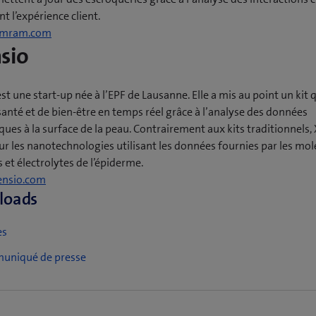
e
f
t l’expérience client.
n
e
(
mram.com
o
n
sio
o
u
ê
u
v
t
v
e
r
st une start-up née à l’EPF de Lausanne. Elle a mis au point un kit 
r
l
e
 santé et de bien-être en temps réel grâce à l’analyse des données
e
l
)
ues à la surface de la peau. Contrairement aux kits traditionnels,
u
e
ur les nanotechnologies utilisant les données fournies par les mol
n
f
 et électrolytes de l’épiderme.
e
e
(
nsio.com
n
n
loads
o
o
ê
u
u
t
v
(
es
v
r
r
o
e
(
uniqué de presse
e
e
l
u
)
o
u
l
v
u
n
e
r
e
v