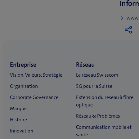
Infor
www.s