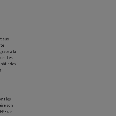
t aux
ute
râce à la
ces. Les
 pâtir des
s.
ons les
aire son
’EPF de