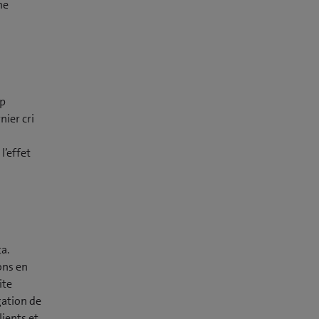
me
up
nier cri
l’effet
a.
ons en
ite
gation de
lients et