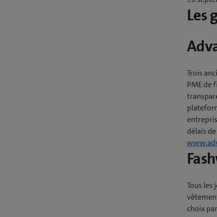
Les 
Adv
Trois an
PME de f
transpar
platefor
entrepris
délais de
www.ad
Fash
Tous les
vêtements
choix par