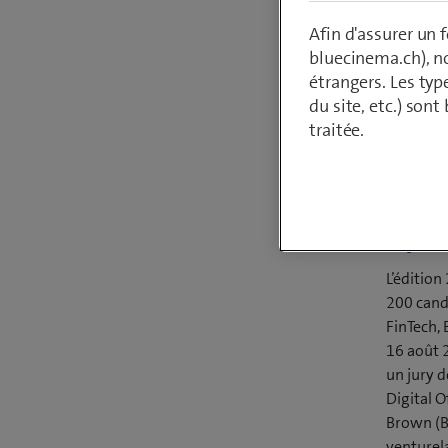
Accelera
Afin d'assurer un
bluecinema.ch), n
étrangers. Les typ
du site, etc.) son
Par
Armin Sch
traitée.
16 août 2016
L’édition
200 cand
FinTech,
16 août 2
un jury 
Digital O
Brown (B
venturela