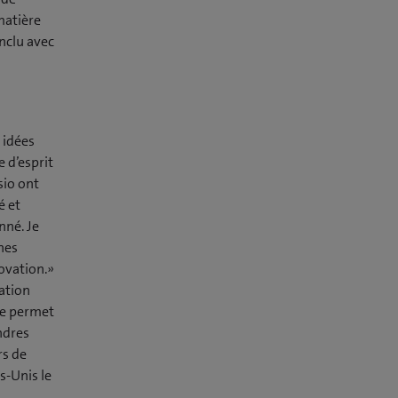
matière
nclu avec
 idées
 d’esprit
sio ont
é et
nné. Je
nes
novation.»
ation
re permet
ndres
rs de
s-Unis le