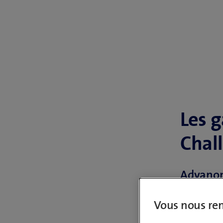
Les 
Chal
Advanon,
noms de
Vous nous ren
Challeng
devant u