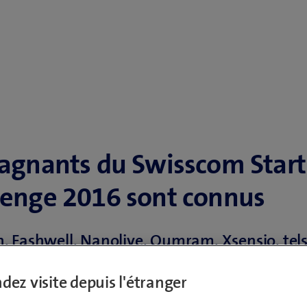
gagnants du Swisscom Star
lenge 2016 sont connus
 Fashwell, Nanolive, Qumram, Xsensio, tels 
s vainqueurs du quatrième Swisscom Start
dez visite depuis l'étranger
e. Ils se sont imposés à l’occasion d’une pré
n jury réuni à l’EPFL et vont bénéficier d’un