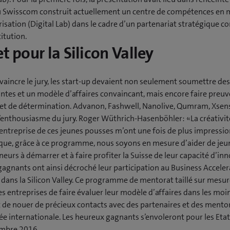
où Swisscom construit actuellement un centre de compétences en 
sation (Digital Lab) dans le cadre d’un partenariat stratégique co
titution.
et pour la Silicon Valley
aincre le jury, les start-up devaient non seulement soumettre des
ntes et un modèle d’affaires convaincant, mais encore faire preuve
 et de détermination. Advanon, Fashwell, Nanolive, Qumram, Xsen
l’enthousiasme du jury. Roger Wüthrich-Hasenböhler: «La créativit
d’entreprise de ces jeunes pousses m’ont une fois de plus impressio
i que, grâce à ce programme, nous soyons en mesure d’aider de jeu
eurs à démarrer et à faire profiter la Suisse de leur capacité d’in
gagnants ont ainsi décroché leur participation au Business Acceler
dans la Silicon Valley. Ce programme de mentorat taillé sur mesu
s entreprises de faire évaluer leur modèle d’affaires dans les moi
t de nouer de précieux contacts avec des partenaires et des mento
 internationale. Les heureux gagnants s’envoleront pour les Etat
mbre 2016.