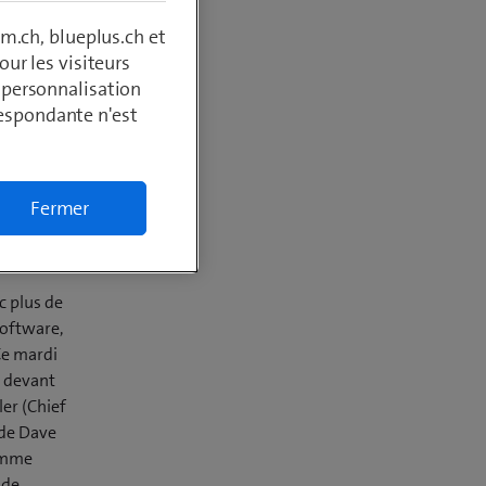
alley.
m.ch, blueplus.ch et
ur les visiteurs
, personnalisation
respondante n'est
Fermer
c plus de
Software,
Ce mardi
n devant
er (Chief
 de Dave
ramme
 de