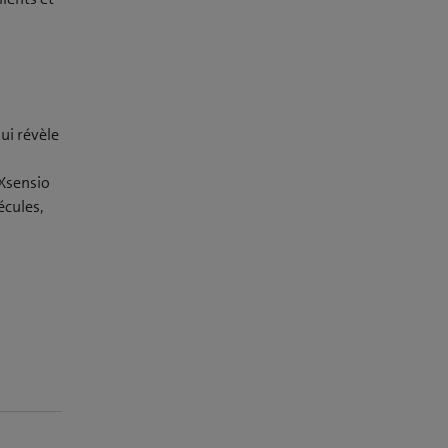
qui révèle
 Xsensio
écules,