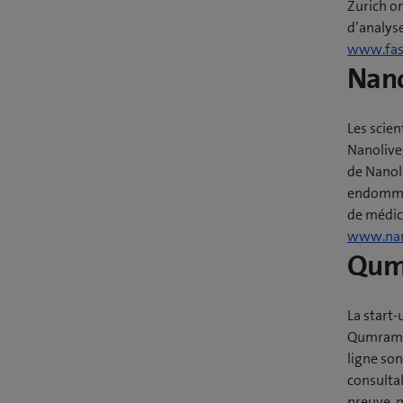
Zurich o
d’analys
www.fas
Nano
Les scien
Nanolive,
de Nanoli
endommag
de médic
www.nan
Qum
La start-
Qumram e
ligne son
consultab
preuve, m