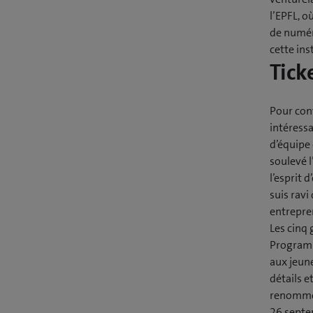
l’EPFL, 
de numéri
cette ins
Tick
Pour conv
intéressa
d’équipe
soulevé 
l’esprit 
suis rav
entrepren
Les cinq 
Program 
aux jeune
détails e
renommée
26 septe