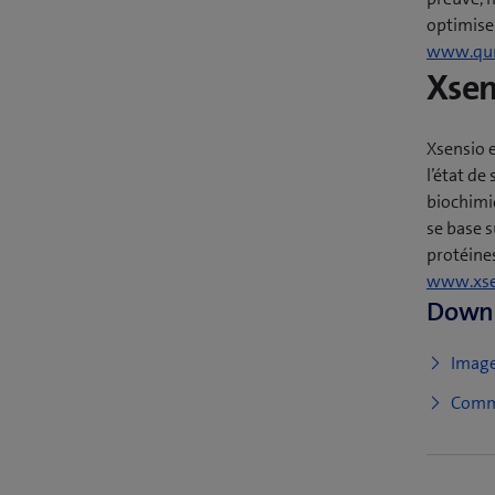
optimisen
www.qu
Xsen
Xsensio e
l’état de
biochimiq
se base s
protéines
www.xse
Down
Imag
Comm