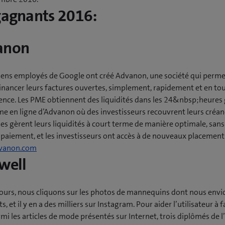
gagnants 2016:
anon
ciens employés de Google ont créé Advanon, une société qui perme
inancer leurs factures ouvertes, simplement, rapidement et en to
ence. Les PME obtiennent des liquidités dans les 24&nbsp;heures g
me en ligne d’Advanon où des investisseurs recouvrent leurs créan
es gèrent leurs liquidités à court terme de manière optimale, sans
 paiement, et les investisseurs ont accès à de nouveaux placement
(
vanon.com
well
o
u
v
 jours, nous cliquons sur les photos de mannequins dont nous envi
r
, et il y en a des milliers sur Instagram. Pour aider l’utilisateur à f
e
mi les articles de mode présentés sur Internet, trois diplômés de l
u