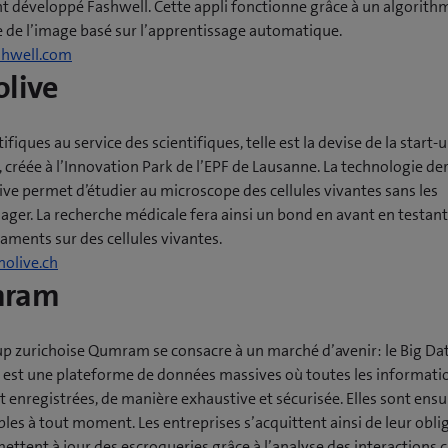
nt développé Fashwell. Cette appli fonctionne grâce à un algorith
n
e de l’image basé sur l’apprentissage automatique.
e
(
hwell.com
n
live
o
o
u
u
v
v
tifiques au service des scientifiques, telle est la devise de la start-
r
e
 créée à l’Innovation Park de l’EPF de Lausanne. La technologie der
e
l
ve permet d’étudier au microscope des cellules vivantes sans les
u
l
er. La recherche médicale fera ainsi un bond en avant en testant 
n
e
aments sur des cellules vivantes.
e
f
(
olive.ch
n
e
ram
o
o
n
u
u
ê
v
v
t
up zurichoise Qumram se consacre à un marché d’avenir: le Big Dat
r
e
r
st une plateforme de données massives où toutes les informati
e
l
e
t enregistrées, de manière exhaustive et sécurisée. Elles sont ensu
u
l
)
les à tout moment. Les entreprises s’acquittent ainsi de leur obli
n
e
ettent à jour des escroqueries grâce à l’analyse des interactions c