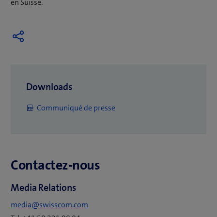
en Suisse.
Downloads
(
Communiqué de presse
o
u
v
Contactez-nous
r
e
Media Relations
u
n
media@swisscom.com
e