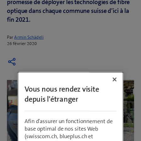
promesse de déployer les technologies de fibre
optique dans chaque commune suisse d’ici à la
fin 2021.
Par
Armin Schädeli
26 février 2020
Vous nous rendez visite
depuis l'étranger
Afin d'assurer un fonctionnement de
base optimal de nos sites Web
(swisscom.ch, blueplus.ch et