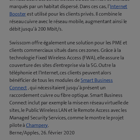
marqués par un habitat dispersé. Dans ces cas, l’
Internet
Booster
est utilisé pour les clients privés. Il combine le
réseau cuivre avec le réseau mobile, augmentant ainsi le
débit jusqu’à 200 Mbit/s.
Swisscom offre également une solution pour les PME et
clients commerciaux situés dans ces zones. Grâce à la
technologie Fixed Wireless Access (FWA), elle assure la
couverture des sites d’entreprise via la 5G. Outre la
téléphonie et l’Internet, ces clients peuvent alors
bénéficier de tous les modules de
Smart Business
Connect
, qui nécessitaient jusqu’à présent un
raccordement cuivre ou fibre optique. Smart Business
Connect inclut par exemple la mise en réseau virtuelle de
sites, le Public Wireless LAN et le Remote Access avec les
Managed Security Services, comme le montre le projet
(
pilote à
Champery
.
o
Berne/Apples, 26. février 2020
u