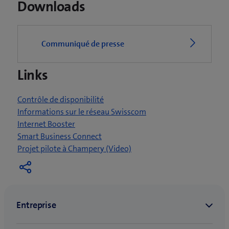
Downloads
v
r
e
Communiqué de presse
u
n
Links
e
n
o
Contrôle de disponibilité
u
Informations sur le réseau Swisscom
v
Internet Booster
e
Smart Business Connect
l
(
Projet pilote à Champery (Video)
l
o
e
u
f
v
e
r
n
e
ê
u