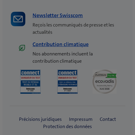
r
e
Newsletter Swisscom
)
Reçois les communiqués de presse et les
actualités
Contribution climatique
Nos abonnements incluent la
contribution climatique