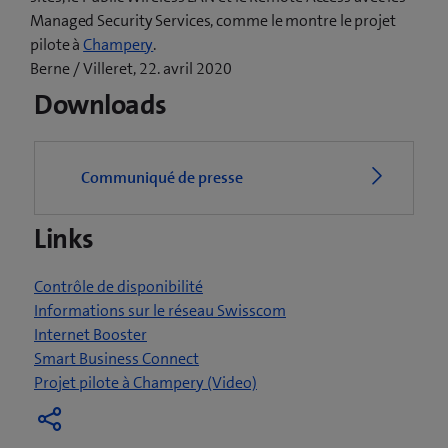
Managed Security Services, comme le montre le projet
(
pilote à
Champery
.
o
Berne / Villeret, 22. avril 2020
u
Downloads
v
r
e
Communiqué de presse
u
n
Links
e
n
o
Contrôle de disponibilité
u
Informations sur le réseau Swisscom
v
Internet Booster
e
Smart Business Connect
l
(
Projet pilote à Champery (Video)
l
o
e
u