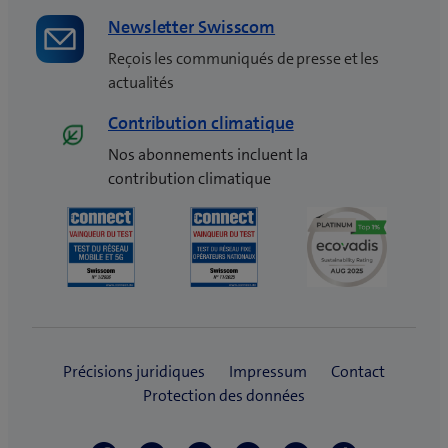
e
Newsletter Swisscom
)
Reçois les communiqués de presse et les
actualités
Contribution climatique
Nos abonnements incluent la
contribution climatique