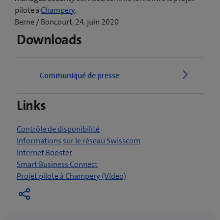
(
pilote à
Champery
.
o
Berne / Boncourt, 24. juin 2020
u
Downloads
v
r
e
Communiqué de presse
u
n
Links
e
n
o
Contrôle de disponibilité
u
Informations sur le réseau Swisscom
v
Internet Booster
e
Smart Business Connect
l
(
Projet pilote à Champery (Video)
l
o
e
u
f
v