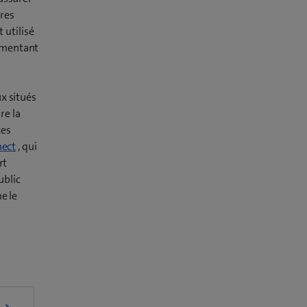
ires
t utilisé
ugmentant
x situés
re la
ces
nect
, qui
rt
ublic
e le