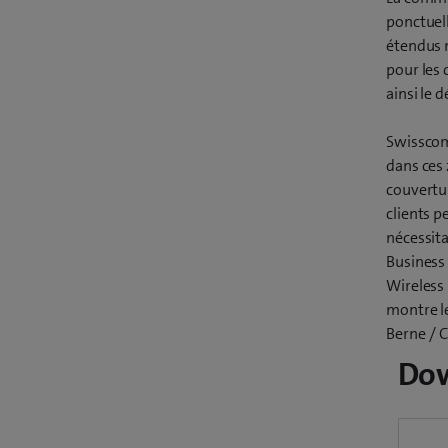
ponctuell
étendus m
pour les 
ainsi le 
Swisscom
dans ces 
couvertur
clients p
nécessita
Business 
Wireless
montre le
Berne / C
Do