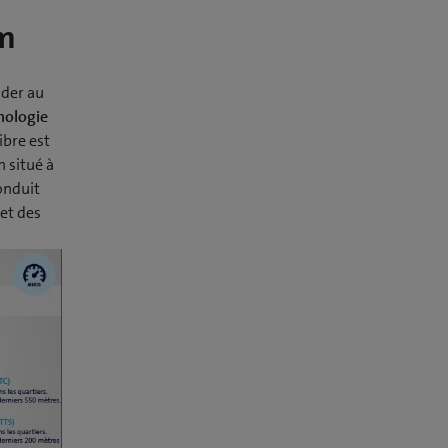
om
nder au
hnologie
fibre est
 situé à
conduit
et des