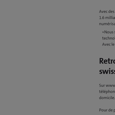
Avec des 
1.6 milli
numérisat
«Nous s
technol
Avec le
Retr
swis
Sur www.
téléphone
domicile.
Pour de 