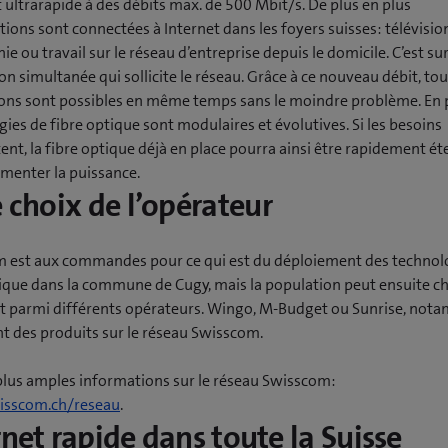
t ultrarapide à des débits max. de 500 Mbit/s. De plus en plus
tions sont connectées à Internet dans les foyers suisses: télévisio
ie ou travail sur le réseau d’entreprise depuis le domicile. C’est su
tion simultanée qui sollicite le réseau. Grâce à ce nouveau débit, to
ions sont possibles en même temps sans le moindre problème. En p
ies de fibre optique sont modulaires et évolutives. Si les besoins
nt, la fibre optique déjà en place pourra ainsi être rapidement é
menter la puissance.
e choix de l’opérateur
 est aux commandes pour ce qui est du déploiement des technol
tique dans la commune de Cugy, mais la population peut ensuite ch
t parmi différents opérateurs. Wingo, M-Budget ou Sunrise, not
t des produits sur le réseau Swisscom.
plus amples informations sur le réseau Swisscom:
sscom.ch/reseau
.
rnet rapide dans toute la Suisse