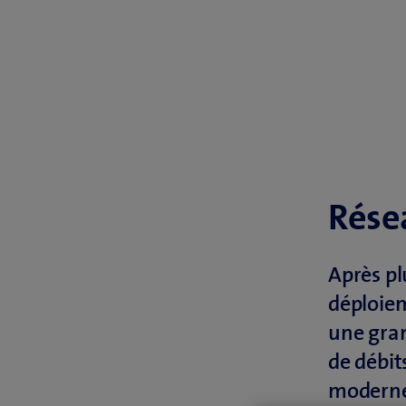
Rése
Après pl
déploiem
une gran
de débit
moderne