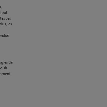
n,
rtout
utes ces
lus, les
tendue
ogies de
oisir
amment,