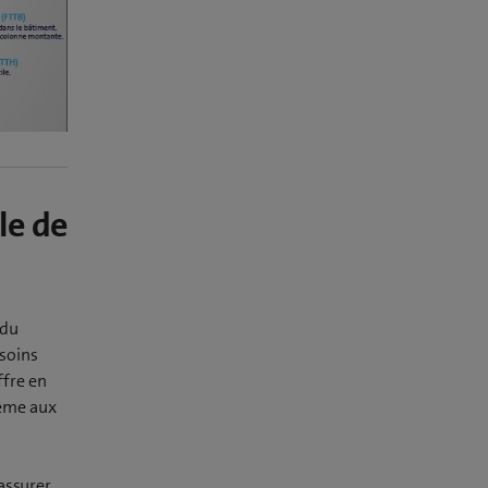
le de
 du
esoins
ffre en
même aux
assurer