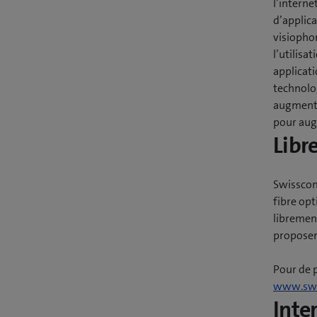
l’interne
d’applica
visiophon
l’utilisa
applicat
technolog
augmente
pour aug
Libr
Swisscom
fibre op
libremen
proposen
Pour de 
www.swi
Inte