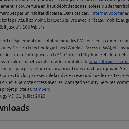
ement la couverture en haut débit des zones isolées ou des territo
arqués par un habitat dispersé. Dans ces cas, l’
Internet Booster
es
clients privés. Il combine le réseau cuivre avec le réseau mobile, a
débit jusqu’à 200 Mbit/s.
 offre également une solution pour les PME et clients commerciau
zones. Grâce à la technologie Fixed Wireless Access (FWA), elle assu
e des sites d’entreprise via la 5G. Outre la téléphonie et l’Internet, 
euvent alors bénéficier de tous les modules de
Smart Business Con
ient jusqu’à présent un raccordement cuivre ou fibre optique. Sma
Connect inclut par exemple la mise en réseau virtuelle de sites, le P
 LAN et le Remote Access avec les Managed Security Services, comm
(
 projet pilote à
Champery
.
o
ugy VD, 31. juillet 2020
u
wnloads
v
r
e