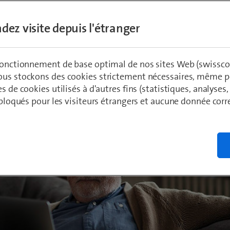
dez visite depuis l'étranger
ädeli
0
 fonctionnement de base optimal de nos sites Web (swissco
ous stockons des cookies strictement nécessaires, même po
es de cookies utilisés à d'autres fins (statistiques, analyses
t bloqués pour les visiteurs étrangers et aucune donnée cor