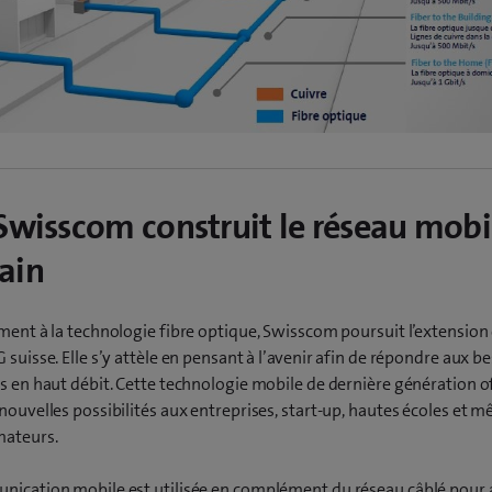
Swisscom construit le réseau mobi
ain
ment à la technologie fibre optique, Swisscom poursuit l’extension
 suisse. Elle s’y attèle en pensant à l’avenir afin de répondre aux b
s en haut débit. Cette technologie mobile de dernière génération o
nouvelles possibilités aux entreprises, start-up, hautes écoles et 
ateurs.
nication mobile est utilisée en complément du réseau câblé pour 