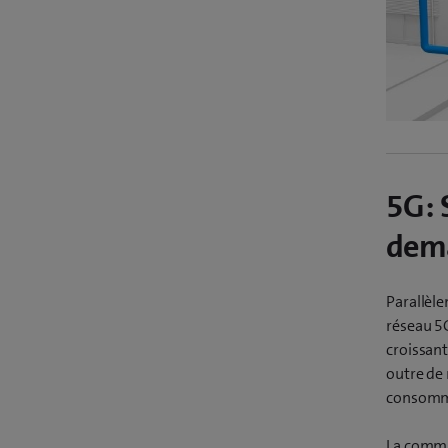
5G: 
dem
Parallèle
réseau 5G
croissant
outre de 
consomm
La commu