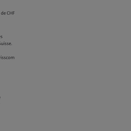
r de CHF
es
uisse.
Swisscom
e
r