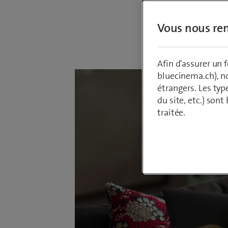
Vous nous ren
Par
Armin Sch
31 juillet 202
Afin d'assurer un
bluecinema.ch), n
étrangers. Les typ
du site, etc.) son
traitée.