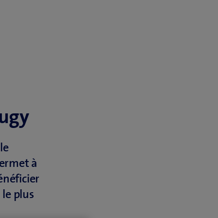
Cugy
le
permet à
néficier
 le plus