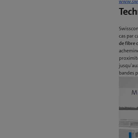
www.swi
Tech
Swisscom
cas par c
de fibre 
acheminée
proximité
jusqu’au
bandes p