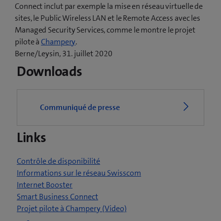
Connect inclut par exemple la mise en réseau virtuelle de
sites, le Public Wireless LAN et le Remote Access avec les
Managed Security Services, comme le montre le projet
(
pilote à
Champery
.
o
Berne/Leysin, 31. juillet 2020
u
Downloads
v
r
e
Communiqué de presse
u
n
Links
e
n
o
Contrôle de disponibilité
u
Informations sur le réseau Swisscom
v
Internet Booster
e
Smart Business Connect
l
(
Projet pilote à Champery (Video)
l
o