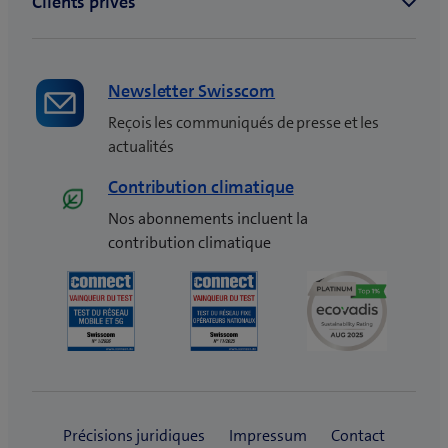
ê
t
r
e
Newsletter Swisscom
)
Reçois les communiqués de presse et les
actualités
Contribution climatique
Nos abonnements incluent la
contribution climatique