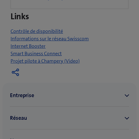
u
n
Links
e
n
o
Contrôle de disponibilité
u
Informations sur le réseau Swisscom
v
Internet Booster
e
Smart Business Connect
l
(
Projet pilote à Champery (Video)
l
o
e
u
f
v
e
r
n
e
ê
u
t
n
r
e
e
n
)
o