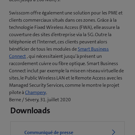
Swisscom offre également une solution pour les PME et
clients commerciaux situés dans ces zones. Grâce à la
technologie Fixed Wireless Access (FWA), elle assure la
couverture des sites d’entreprise via la 5G. Outre la
téléphonie et l’Internet, ces clients peuvent alors
bénéficier de tous les modules de
Smart Business
Connect
, qui nécessitaient jusqu’à présent un
raccordement cuivre ou fibre optique. Smart Business
Connect inclut par exemple la mise en réseau virtuelle de
sites, le Public Wireless LAN et le Remote Access avec les
Managed Security Services, comme le montre le projet
(
pilote à
Champery
.
o
Berne / Sévery, 31. juillet 2020
u
Downloads
v
r
e
Communiqué de presse