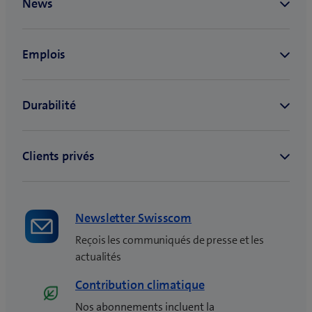
u
v
e
l
l
e
f
e
n
ê
t
r
e
Newsletter Swisscom
)
Reçois les communiqués de presse et les
actualités
Contribution climatique
Nos abonnements incluent la