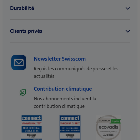
e
f
e
n
ê
t
r
e
Newsletter Swisscom
)
Reçois les communiqués de presse et les
actualités
Contribution climatique
Nos abonnements incluent la
contribution climatique