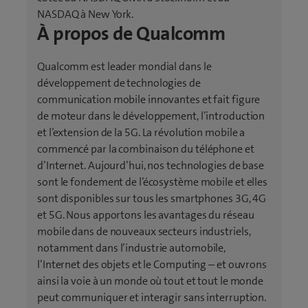
NASDAQ à New York.
e
À propos de Qualcomm
n
o
u
Qualcomm est leader mondial dans le
v
développement de technologies de
e
communication mobile innovantes et fait figure
l
de moteur dans le développement, l’introduction
l
et l’extension de la 5G. La révolution mobile a
e
commencé par la combinaison du téléphone et
f
d’Internet. Aujourd’hui, nos technologies de base
e
sont le fondement de l’écosystème mobile et elles
n
sont disponibles sur tous les smartphones 3G, 4G
ê
et 5G. Nous apportons les avantages du réseau
t
mobile dans de nouveaux secteurs industriels,
r
notamment dans l’industrie automobile,
e
l’Internet des objets et le Computing – et ouvrons
)
ainsi la voie à un monde où tout et tout le monde
peut communiquer et interagir sans interruption.