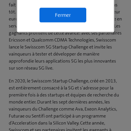
fait rage afin de tirer parti de cette technologie au plus
tôt. Dès avril 2019, Swisscom a été le premier opérateur
Fermer
européen et le cinquième opérateur mondial à mettre en
service et à étendre progressivement son réseau 5G. Les
gagnants profitent de cette avance: avec ses partenaires
Ericsson et Qualcomm CDMA Technologies, Swisscom
lance le Swisscom 5G Startup Challenge et invite les
vainqueurs à tester et développer de manière
approfondie leurs applications 5G les plus innovantes
sur son réseau 5G live.
En 2020, le Swisscom Startup Challenge, créé en 2013,
est entièrement consacré à la 5G et s’adresse pour la
première fois à des startups et équipes de recherche du
monde entier. Durant les sept dernières années, les
vainqueurs du Challenge comme Ava, Exeon Analytics,
Futurae ou Sentifi ont participé à un programme
d’Acceleration dans la Silicon Valley. Cette année,
Swisscom et ses partenaires invitent les gagnants à