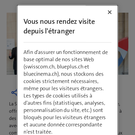
Vous nous rendez visite
depuis l'étranger
Afin d'assurer un fonctionnement de
base optimal de nos sites Web
(swisscom.ch, blueplus.ch et
bluecinema.ch), nous stockons des
cookies strictement nécessaires,
même pour les visiteurs étrangers.
Les types de cookies utilisés à
d'autres fins (statistiques, analyses,
La 5G, nouvelle génération de communication mobile,
personnalisation du site, etc.) sont
offre un large éventail de nouvelles possibilités grâce à
bloqués pour les visiteurs étrangers
des connexions extrêmement solides et à haut débit
et aucune donnée correspondante
avec une faible latence. Au niveau mondial, la
n'est traitée.
compétition pour la construction des premiers réseaux