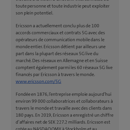
toute personne et toute industrie peut exploiter
son plein potentiel.
Ericsson a actuellement conclu plus de 100
accords commerciaux et contrats 5G avec des
opérateurs de communication mobile dans le
monde entier. Ericsson détient par ailleurs une
part dans la plupart des réseaux 5G live du
marché. Des réseaux en Allemagne et en Suisse
comptent également parmi les 60 réseaux 5G live
financés par Ericsson à travers le monde.
(
www.ericsson.com/5G
o
Fondée en 1876, l’entreprise emploie aujourd’hui
u
environ 99 000 collaboratrices et collaborateurs à
v
travers le monde et travaille avec des clients dans
r
180 pays. En 2019, Ericsson a enregistré un chiffre
e
d’affaires net de SEK 227.2 milliards. Ericsson est
u
cotée au NASDAQ OMX à Stockholm et au
n