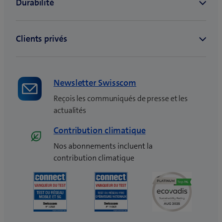
f
e
n
ê
t
r
e
Newsletter Swisscom
)
Reçois les communiqués de presse et les
actualités
Contribution climatique
Nos abonnements incluent la
contribution climatique