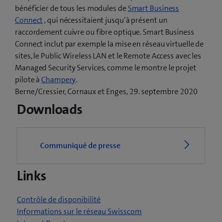
bénéficier de tous les modules de
Smart Business
Connect
, qui nécessitaient jusqu’à présent un
raccordement cuivre ou fibre optique. Smart Business
Connect inclut par exemple la mise en réseau virtuelle de
sites, le Public Wireless LAN et le Remote Access avec les
Managed Security Services, comme le montre le projet
(
pilote à
Champery
.
o
Berne/Cressier, Cornaux et Enges, 29. septembre 2020
u
Downloads
v
r
e
Communiqué de presse
u
n
Links
e
n
o
Contrôle de disponibilité
u
Informations sur le réseau Swisscom
v