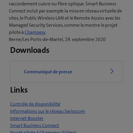
raccordement cuivre ou fibre optique. Smart Business
Connect inclut par exemple la mise en réseau virtuelle de
sites, le Public Wireless LAN et le Remote Access avec les
Managed Security Services, comme le montre le projet
(
pilote à
Champery
.
o
Berne/Les Ports-de-Martel, 29. septembre 2020
u
Downloads
v
r
e
Communiqué de presse
u
n
Links
e
n
o
Contrôle de disponibilité
u
Informations sur le réseau Swisscom
v
Internet Booster
e
Smart Business Connect
l
(
Projet pilote à Champery (Video)