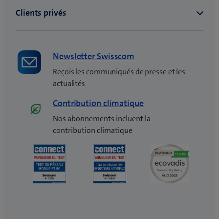
n
ê
t
r
e
Newsletter Swisscom
)
Reçois les communiqués de presse et les
actualités
Contribution climatique
Nos abonnements incluent la
contribution climatique