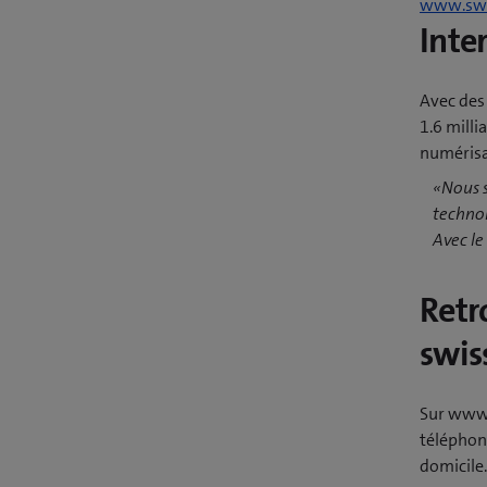
www.swi
Inte
Avec des 
1.6 milli
numérisat
«Nous s
technol
Avec le
Retr
swis
Sur www.
téléphone
domicile.