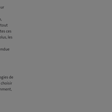
sur
n,
rtout
utes ces
lus, les
tendue
ogies de
 choisir
amment,