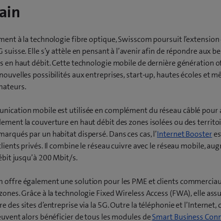
ain
ment à la technologie fibre optique, Swisscom poursuit l’extension
 suisse. Elle s’y attèle en pensant à l’avenir afin de répondre aux b
s en haut débit. Cette technologie mobile de dernière génération o
nouvelles possibilités aux entreprises, start-up, hautes écoles et 
ateurs.
nication mobile est utilisée en complément du réseau câblé pour 
ement la couverture en haut débit des zones isolées ou des territo
arqués par un habitat dispersé. Dans ces cas, l’
Internet Booster
es
clients privés. Il combine le réseau cuivre avec le réseau mobile, a
débit jusqu’à 200 Mbit/s.
 offre également une solution pour les PME et clients commerciau
zones. Grâce à la technologie Fixed Wireless Access (FWA), elle assu
e des sites d’entreprise via la 5G. Outre la téléphonie et l’Internet, 
euvent alors bénéficier de tous les modules de
Smart Business Con