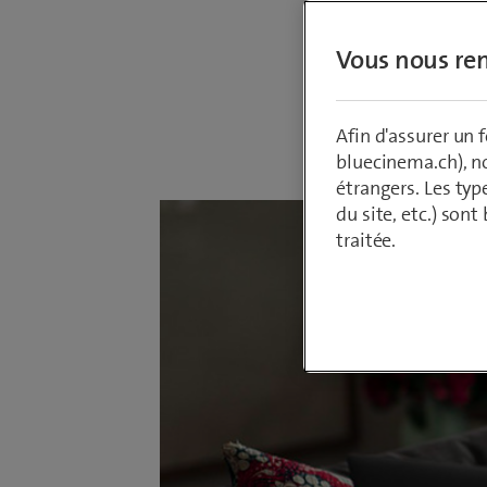
réseau l
Vous nous ren
Par
Armin Sch
Afin d'assurer un
29 octobre 2
bluecinema.ch), n
étrangers. Les typ
du site, etc.) son
traitée.