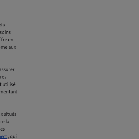
 du
esoins
ffre en
même aux
assurer
ires
t utilisé
ugmentant
x situés
re la
ces
nect
, qui