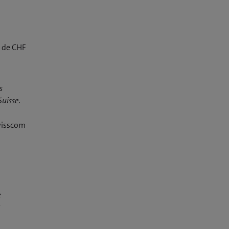
r de CHF
s
uisse.
Swisscom
e
r