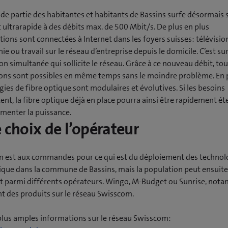
de partie des habitantes et habitants de Bassins surfe désormais 
t ultrarapide à des débits max. de 500 Mbit/s. De plus en plus
tions sont connectées à Internet dans les foyers suisses: télévisio
ie ou travail sur le réseau d’entreprise depuis le domicile. C’est su
tion simultanée qui sollicite le réseau. Grâce à ce nouveau débit, to
ions sont possibles en même temps sans le moindre problème. En p
ies de fibre optique sont modulaires et évolutives. Si les besoins
nt, la fibre optique déjà en place pourra ainsi être rapidement é
menter la puissance.
e choix de l’opérateur
 est aux commandes pour ce qui est du déploiement des technol
tique dans la commune de Bassins, mais la population peut ensuite
t parmi différents opérateurs. Wingo, M-Budget ou Sunrise, not
t des produits sur le réseau Swisscom.
plus amples informations sur le réseau Swisscom: