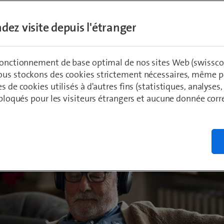
e plus moderne de Suisse.
dez visite depuis l'étranger
ädeli
 fonctionnement de base optimal de nos sites Web (swissco
020
ous stockons des cookies strictement nécessaires, même po
es de cookies utilisés à d'autres fins (statistiques, analyses
t bloqués pour les visiteurs étrangers et aucune donnée cor