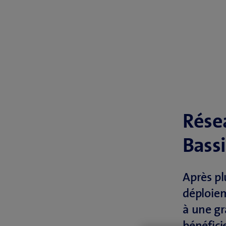
Rése
Bass
Après pl
déploiem
à une gr
bénéfici