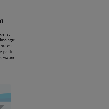
om
nder au
echnologie
fibre est
A partir
s via une