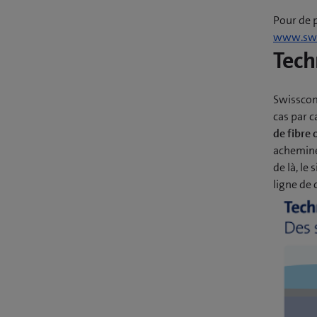
Pour de 
www.swi
Tech
Swisscom
cas par c
de fibre 
acheminée
de là, l
ligne de