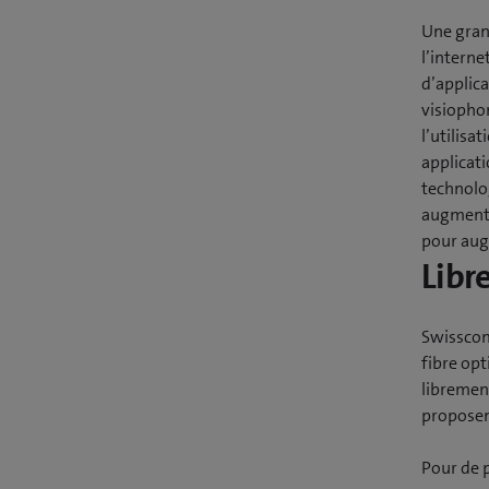
Une gran
l’interne
d’applica
visiophon
l’utilisa
applicat
technolog
augmente
pour aug
Libr
Swisscom
fibre op
libremen
proposen
Pour de 