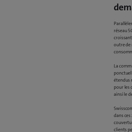
dem
Parallèle
réseau 5G
croissant
outre de 
consomm
La commu
ponctuell
étendus m
pour les 
ainsi le 
Swisscom
dans ces 
couvertur
clients p