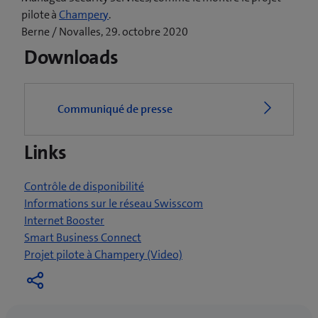
(
pilote à
Champery
.
o
Berne / Novalles, 29. octobre 2020
u
Downloads
v
r
e
Communiqué de presse
u
n
Links
e
n
o
Contrôle de disponibilité
u
Informations sur le réseau Swisscom
v
Internet Booster
e
Smart Business Connect
l
(
Projet pilote à Champery (Video)
l
o
e
u
f
v