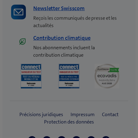
e
Newsletter Swisscom
)
Reçois les communiqués de presse et les
actualités
Contribution climatique
Nos abonnements incluent la
contribution climatique