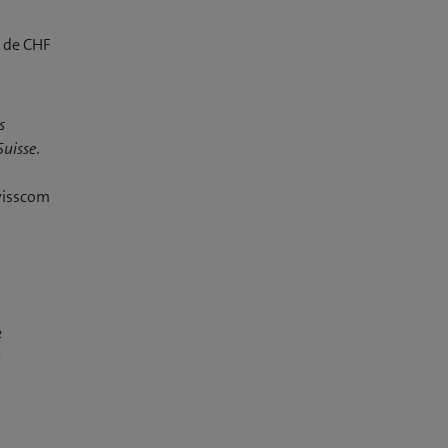
r de CHF
s
uisse.
Swisscom
e
r