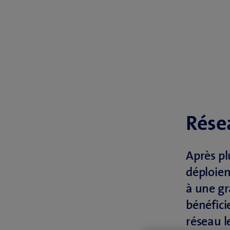
Résea
Après pl
déploiem
à une gr
bénéfici
réseau l