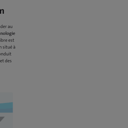
om
nder au
chnologie
fibre est
 situé à
conduit
et des