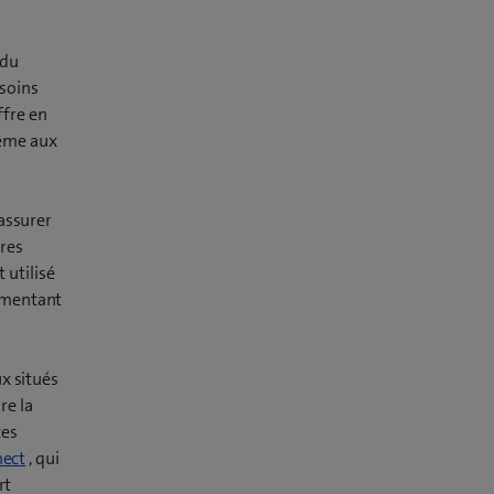
 du
esoins
ffre en
même aux
assurer
ires
t utilisé
ugmentant
x situés
re la
ces
nect
, qui
rt