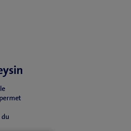
eysin
le
a permet
t du