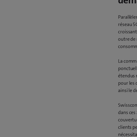
dem
Parallèle
réseau 5G
croissant
outre de 
consomm
La commu
ponctuell
étendus m
pour les 
ainsi le 
Swisscom
dans ces 
couvertur
clients p
nécessita