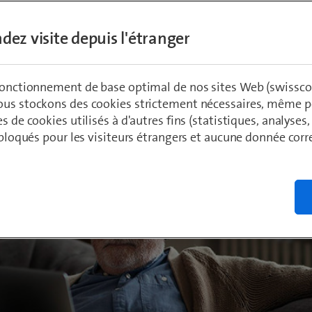
dez visite depuis l'étranger
ädeli
 2020
 fonctionnement de base optimal de nos sites Web (swissco
ous stockons des cookies strictement nécessaires, même po
es de cookies utilisés à d'autres fins (statistiques, analyses
t bloqués pour les visiteurs étrangers et aucune donnée cor