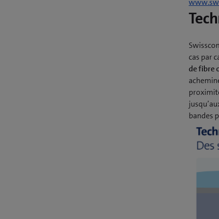
www.swi
Tech
Swisscom
cas par c
de fibre 
acheminée
proximité
jusqu’au
bandes p