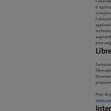
l’interne
d’applica
visiophon
l’utilisa
applicat
technolog
augmente
pour aug
Libr
Swisscom
fibre opt
libremen
proposen
Pour de 
www.swi
Inte