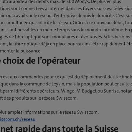
t ultrarapide à des débits max. de 500 Mbit/s. De plus en plus
tions sont connectées à Internet dans les foyers suisses: télévisio
ie ou travail sur le réseau d’entreprise depuis le domicile. C’est su
tion simultanée qui sollicite le réseau. Grâce à ce nouveau débit, to
ions sont possibles en même temps sans le moindre problème. En p
ies de fibre optique sont modulaires et évolutives. Si les besoins
nt, la fibre optique déjà en place pourra ainsi être rapidement é
menter la puissance.
e choix de l’opérateur
 est aux commandes pour ce qui est du déploiement des technol
ique dans la commune de Leysin, mais la population peut ensuite c
t parmi différents opérateurs. Wingo, M-Budget ou Sunrise, not
t des produits sur le réseau Swisscom.
plus amples informations sur le réseau Swisscom:
sscom.ch/reseau
.
rnet rapide dans toute la Suisse