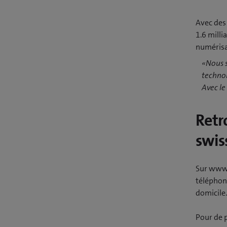
Avec des 
1.6 milli
numérisat
«Nous s
technol
Avec le
Retr
swis
Sur www.
téléphone
domicile.
Pour de 