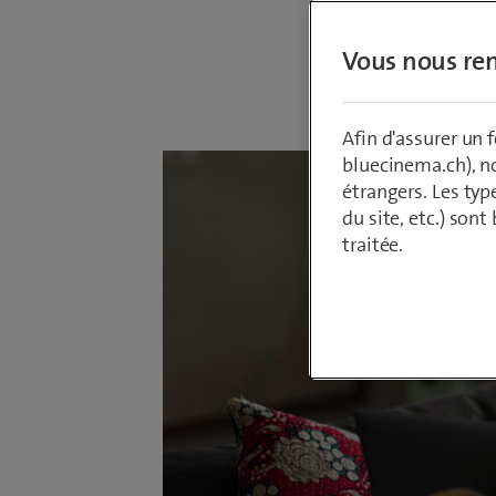
Vous nous ren
Par
Armin Sch
26 novembre
Afin d'assurer un
bluecinema.ch), n
étrangers. Les typ
du site, etc.) son
traitée.