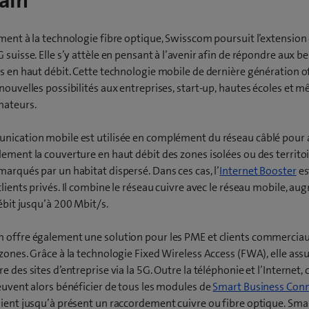
ain
ment à la technologie fibre optique, Swisscom poursuit l’extension
 suisse. Elle s’y attèle en pensant à l’avenir afin de répondre aux b
s en haut débit. Cette technologie mobile de dernière génération o
nouvelles possibilités aux entreprises, start-up, hautes écoles et 
ateurs.
nication mobile est utilisée en complément du réseau câblé pour 
ement la couverture en haut débit des zones isolées ou des territo
arqués par un habitat dispersé. Dans ces cas, l’
Internet Booster
es
clients privés. Il combine le réseau cuivre avec le réseau mobile, a
débit jusqu’à 200 Mbit/s.
 offre également une solution pour les PME et clients commerciau
zones. Grâce à la technologie Fixed Wireless Access (FWA), elle assu
e des sites d’entreprise via la 5G. Outre la téléphonie et l’Internet, 
euvent alors bénéficier de tous les modules de
Smart Business Con
ient jusqu’à présent un raccordement cuivre ou fibre optique. Sma