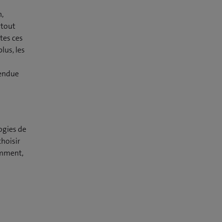
n,
rtout
utes ces
lus, les
tendue
ogies de
hoisir
amment,