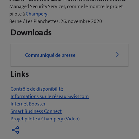
Managed Security Services, comme le montre le projet
(
pilote à
Champery
.
o
Berne / Les Planchettes, 26. novembre 2020
u
Downloads
v
r
e
Communiqué de presse
u
n
Links
e
n
o
Contrôle de disponibilité
u
Informations sur le réseau Swisscom
v
Internet Booster
e
Smart Business Connect
l
(
Projet pilote à Champery (Video)
l
o
e
u