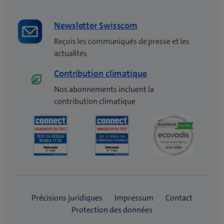
r
e
Newsletter Swisscom
)
Reçois les communiqués de presse et les
actualités
Contribution climatique
Nos abonnements incluent la
contribution climatique