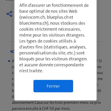
Afin d'assurer un fonctionnement de
base optimal de nos sites Web
(swisscom.ch, blueplus.ch et
bluecinema.ch), nous stockons des
cookies strictement nécessaires,
même pour les visiteurs étrangers.
Les types de cookies utilisés à
d'autres fins (statistiques, analyses,
personnalisation du site, etc.) sont
bloqués pour les visiteurs étrangers
Avez-vous encore un abonnement Swisscom Casa? Si
et aucune donnée correspondante
oui, un changement devient urgent, car ce produit ne
n'est traitée.
sera plus commercialisé à compter de fin février. Nous
vous proposons en alternative Swisscom inOne home
light, qui comprend Internet (10 Mbit/s), Swisscom
Fermer
blue TV S et le téléphone fixe: vous avez la possibilité
de bénéficier du même prix que pour votre
abonnement Casa sur les trois premiers mois. Le prix
passera ensuite à CHF 50 par mois.