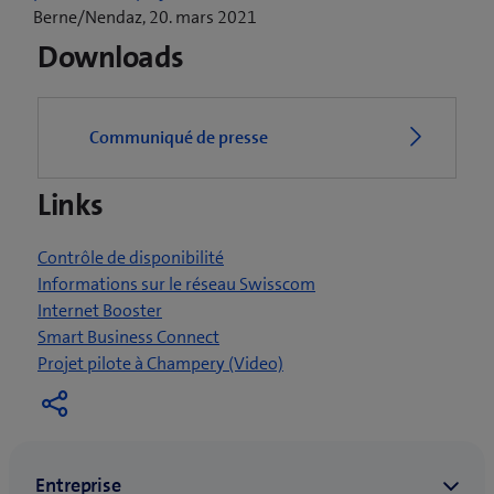
o
Berne/Nendaz, 20. mars 2021
u
Downloads
v
r
e
Communiqué de presse
u
n
Links
e
n
o
Contrôle de disponibilité
u
Informations sur le réseau Swisscom
v
Internet Booster
e
Smart Business Connect
l
(
Projet pilote à Champery (Video)
l
o
e
u
f
v
e
r
n