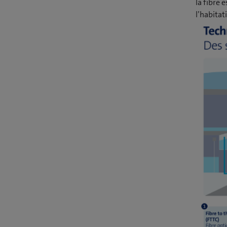
la fibre 
l’habita