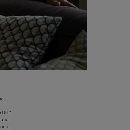
net
on UHD,
rtout
 toutes