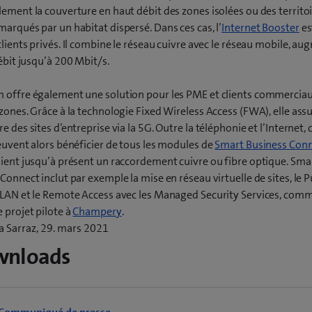
ement la couverture en haut débit des zones isolées ou des territo
arqués par un habitat dispersé. Dans ces cas, l’
Internet Booster
es
clients privés. Il combine le réseau cuivre avec le réseau mobile, a
débit jusqu’à 200 Mbit/s.
 offre également une solution pour les PME et clients commerciau
zones. Grâce à la technologie Fixed Wireless Access (FWA), elle assu
e des sites d’entreprise via la 5G. Outre la téléphonie et l’Internet, 
euvent alors bénéficier de tous les modules de
Smart Business Con
ient jusqu’à présent un raccordement cuivre ou fibre optique. Sma
Connect inclut par exemple la mise en réseau virtuelle de sites, le P
 LAN et le Remote Access avec les Managed Security Services, comm
(
 projet pilote à
Champery
.
o
a Sarraz, 29. mars 2021
u
wnloads
v
r
e
u