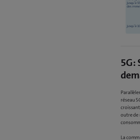
5G: 
dem
Parallèle
réseau 5G
croissant
outre de 
consomm
La commu