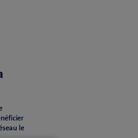
a
e
néficier
réseau le