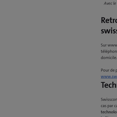
Avec le
Retr
swis
Sur www.
téléphone
domicile.
Pour de 
www.swi
Tech
Swisscom
cas par c
technolog