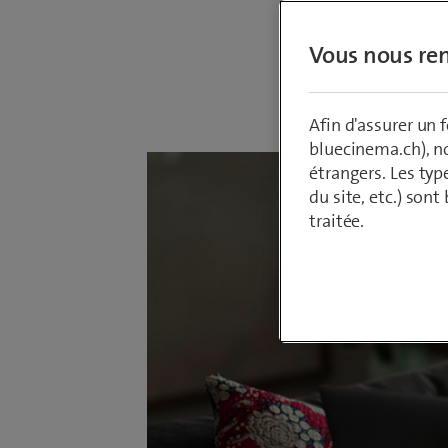
Vous nous ren
Par
Armin Sch
29 mars 2021
Afin d'assurer un
bluecinema.ch), n
étrangers. Les typ
du site, etc.) son
traitée.