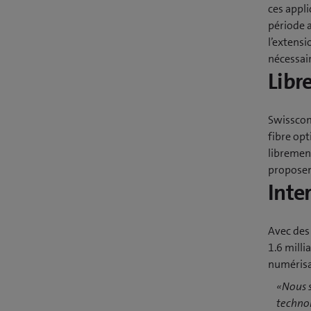
ces appl
période a
l’extensi
nécessair
Libr
Swisscom
fibre opt
libremen
proposen
Inte
Avec des 
1.6 milli
numérisat
«Nous s
technol