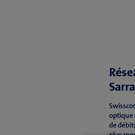
Résea
Sarr
Swisscom
optique 
de débit
plus mod