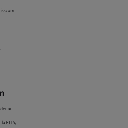
Swisscom
e
r
om
nder au
 la FTTS,