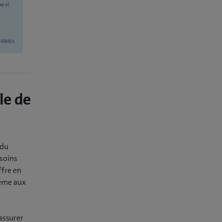
le de
 du
esoins
ffre en
même aux
assurer