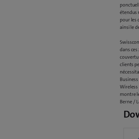
ponctuell
étendus m
pour les 
ainsi le 
Swisscom
dans ces 
couvertur
clients p
nécessita
Business 
Wireless
montre le
Berne / L
Do