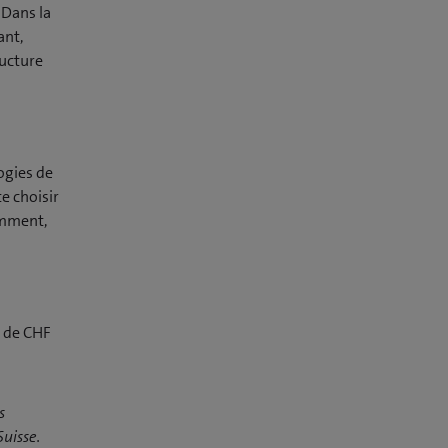
 Dans la
ant,
ructure
ogies de
e choisir
amment,
r de CHF
s
uisse.