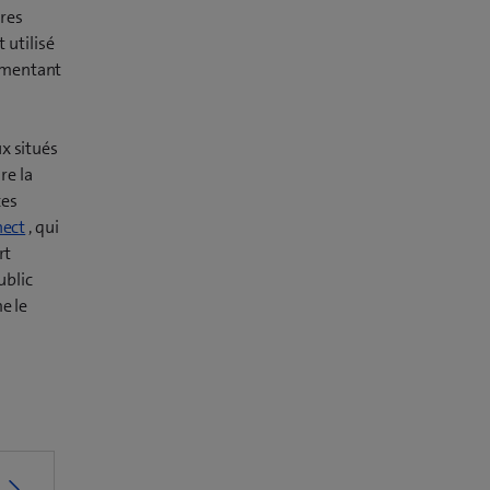
ires
t utilisé
ugmentant
x situés
re la
ces
nect
, qui
rt
ublic
e le